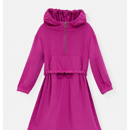
【注意事項】
付款後7-11取貨
1.本服務係由「台灣大哥大股份有限公司」（以下簡稱本公司）所提供，讓
用戶於交易時，得透過本服務購買商品或服務，並由商店將買賣／分期付款
每筆NT$60，滿NT$1,500(含以上)免運費
買賣價金債權讓與本公司後，依約使用本公司帳單繳交帳款。
2.基於同意付款使用「大哥付你分期」之契約關係目的，商店將以您的個人
宅配
資料（包含姓名、電話或地址）提供予台灣大哥大進項蒐集、處理及利用，
由本公司與您本人進行分期帳單所需資料之確認、核對及更正。
每筆NT$100，滿NT$3,000(含以上)免運費
3.完整用戶服務條款，請詳閱以下連結：
https://oppay.tw/userRule