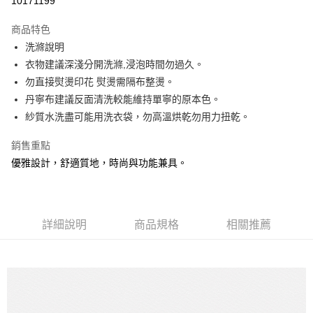
10171199
Apple Pay
商品特色
街口支付
洗滌說明
衣物建議深淺分開洗滌,浸泡時間勿過久。
悠遊付
勿直接熨燙印花 熨燙需隔布整燙。
大哥付你分期
丹寧布建議反面清洗較能維持單寧的原本色。
相關說明
紗質水洗盡可能用洗衣袋，勿高溫烘乾勿用力扭乾。
【大哥付你分期使用說明】
ATM付款
1.本服務由台灣大哥大提供，台灣大哥大用戶可立即使用無須另外申請。
銷售重點
2.付款方式選擇「大哥付你分期」，訂單成立後會自動跳轉到大哥付的交易
優雅設計，舒適質地，時尚與功能兼具。
流程，驗證手機門號後，選擇欲分期的期數、繳款截止日，確認付款後即完
運送方式
成交易。
3.實際核准額度、可分期數及費用金額請依後續交易確認頁面所載為準。
全家取貨付款
4.訂單成立30分鐘內，如未前往確認交易或遇審核未通過，訂單將自動取
每筆NT$60，滿NT$1,200(含以上)免運費
消。如遇「轉專審核」未通過狀況，表示未達大哥付你分期系統評分，恕無
詳細說明
商品規格
相關推薦
法說明評估內容。
付款後全家取貨
【繳款方式說明】
1.分期款項不併入電信帳單，「大哥付你分期」於每月結算日後寄送繳費提
每筆NT$60，滿NT$1,200(含以上)免運費
醒簡訊。
2.透過簡訊連結打開帳單後，可選擇「超商條碼／台灣大直營門市／銀行轉
7-11取貨付款
帳／街口支付／iPASS MONEY」等通路繳費。
每筆NT$60，滿NT$1,500(含以上)免運費