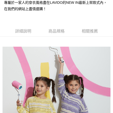
【注意事項】
專屬於一家人的穿衣風格盡在LAVIDO的NEW IN最新上架款式內，
付款後7-11取貨
1.本服務係由「台灣大哥大股份有限公司」（以下簡稱本公司）所提供，讓
在我們的網站上盡情選購！
用戶於交易時，得透過本服務購買商品或服務，並由商店將買賣／分期付款
每筆NT$60，滿NT$1,500(含以上)免運費
買賣價金債權讓與本公司後，依約使用本公司帳單繳交帳款。
2.基於同意付款使用「大哥付你分期」之契約關係目的，商店將以您的個人
宅配
資料（包含姓名、電話或地址）提供予台灣大哥大進項蒐集、處理及利用，
由本公司與您本人進行分期帳單所需資料之確認、核對及更正。
每筆NT$100，滿NT$3,000(含以上)免運費
詳細說明
商品規格
相關推薦
3.完整用戶服務條款，請詳閱以下連結：
https://oppay.tw/userRule