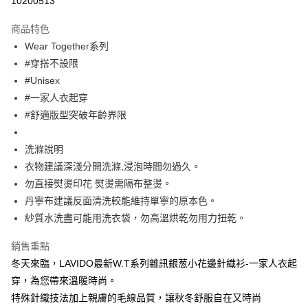
10200513
Apple Pay
商品特色
街口支付
Wear Together系列
#穿搭不設限
悠遊付
#Unisex
大哥付你分期
#一家人衣起穿
相關說明
#舒適版型突破年齡界限
【大哥付你分期使用說明】
ATM付款
1.本服務由台灣大哥大提供，台灣大哥大用戶可立即使用無須另外申請。
洗滌說明
2.付款方式選擇「大哥付你分期」，訂單成立後會自動跳轉到大哥付的交易
流程，驗證手機門號後，選擇欲分期的期數、繳款截止日，確認付款後即完
衣物建議深淺分開洗滌,浸泡時間勿過久。
運送方式
成交易。
勿直接熨燙印花 熨燙需隔布整燙。
3.實際核准額度、可分期數及費用金額請依後續交易確認頁面所載為準。
全家取貨付款
4.訂單成立30分鐘內，如未前往確認交易或遇審核未通過，訂單將自動取
丹寧布建議反面清洗較能維持單寧的原本色。
每筆NT$60，滿NT$1,200(含以上)免運費
消。如遇「轉專審核」未通過狀況，表示未達大哥付你分期系統評分，恕無
紗質水洗盡可能用洗衣袋，勿高溫烘乾勿用力扭乾。
法說明評估內容。
付款後全家取貨
【繳款方式說明】
銷售重點
1.分期款項不併入電信帳單，「大哥付你分期」於每月結算日後寄送繳費提
每筆NT$60，滿NT$1,200(含以上)免運費
醒簡訊。
冬天來臨，LAVIDO最新W.T系列雜訊銀葱小花邊針織衫-一家人衣起
2.透過簡訊連結打開帳單後，可選擇「超商條碼／台灣大直營門市／銀行轉
7-11取貨付款
穿，為您帶來溫暖時尚。
帳／街口支付／iPASS MONEY」等通路繳費。
特殊針織技法加上親膚的毛線品質，讓秋冬舒服自在又時尚
每筆NT$60，滿NT$1,500(含以上)免運費