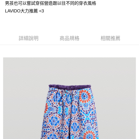
【注意事項】
男孩也可以嘗試穿搭營造跟以往不同的穿衣風格
付款後7-11取貨
1.本服務係由「台灣大哥大股份有限公司」（以下簡稱本公司）所提供，讓
LAVIDO大力推薦 <3
用戶於交易時，得透過本服務購買商品或服務，並由商店將買賣／分期付款
每筆NT$60，滿NT$1,500(含以上)免運費
買賣價金債權讓與本公司後，依約使用本公司帳單繳交帳款。
2.基於同意付款使用「大哥付你分期」之契約關係目的，商店將以您的個人
宅配
資料（包含姓名、電話或地址）提供予台灣大哥大進項蒐集、處理及利用，
由本公司與您本人進行分期帳單所需資料之確認、核對及更正。
每筆NT$100，滿NT$3,000(含以上)免運費
詳細說明
商品規格
相關推薦
3.完整用戶服務條款，請詳閱以下連結：
https://oppay.tw/userRule