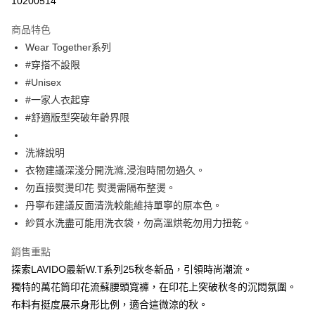
10200514
Apple Pay
商品特色
街口支付
Wear Together系列
#穿搭不設限
悠遊付
#Unisex
大哥付你分期
#一家人衣起穿
相關說明
#舒適版型突破年齡界限
【大哥付你分期使用說明】
ATM付款
1.本服務由台灣大哥大提供，台灣大哥大用戶可立即使用無須另外申請。
洗滌說明
2.付款方式選擇「大哥付你分期」，訂單成立後會自動跳轉到大哥付的交易
流程，驗證手機門號後，選擇欲分期的期數、繳款截止日，確認付款後即完
衣物建議深淺分開洗滌,浸泡時間勿過久。
運送方式
成交易。
勿直接熨燙印花 熨燙需隔布整燙。
3.實際核准額度、可分期數及費用金額請依後續交易確認頁面所載為準。
全家取貨付款
4.訂單成立30分鐘內，如未前往確認交易或遇審核未通過，訂單將自動取
丹寧布建議反面清洗較能維持單寧的原本色。
每筆NT$60，滿NT$1,200(含以上)免運費
消。如遇「轉專審核」未通過狀況，表示未達大哥付你分期系統評分，恕無
紗質水洗盡可能用洗衣袋，勿高溫烘乾勿用力扭乾。
法說明評估內容。
付款後全家取貨
【繳款方式說明】
銷售重點
1.分期款項不併入電信帳單，「大哥付你分期」於每月結算日後寄送繳費提
每筆NT$60，滿NT$1,200(含以上)免運費
醒簡訊。
探索LAVIDO最新W.T系列25秋冬新品，引領時尚潮流。
2.透過簡訊連結打開帳單後，可選擇「超商條碼／台灣大直營門市／銀行轉
7-11取貨付款
獨特的萬花筒印花流蘇腰頭寬褲，在印花上突破秋冬的沉悶氛圍。
帳／街口支付／iPASS MONEY」等通路繳費。
布料有挺度展示身形比例，適合這微涼的秋。
每筆NT$60，滿NT$1,500(含以上)免運費