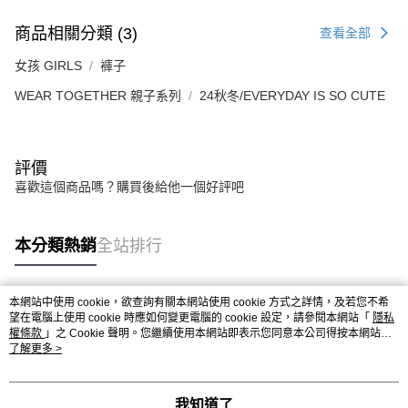
商品相關分類 (3)
查看全部
女孩 GIRLS
褲子
WEAR TOGETHER 親子系列
24秋冬/EVERYDAY IS SO CUTE
評價
喜歡這個商品嗎？購買後給他一個好評吧
本分類熱銷
全站排行
本網站中使用 cookie，欲查詢有關本網站使用 cookie 方式之詳情，及若您不希
熱門標籤
望在電腦上使用 cookie 時應如何變更電腦的 cookie 設定，請參閱本網站「
隱私
權條款
」之 Cookie 聲明。您繼續使用本網站即表示您同意本公司得按本網站使
用條款之 Cookie 聲明使用 cookie。
了解更多 >
我知道了