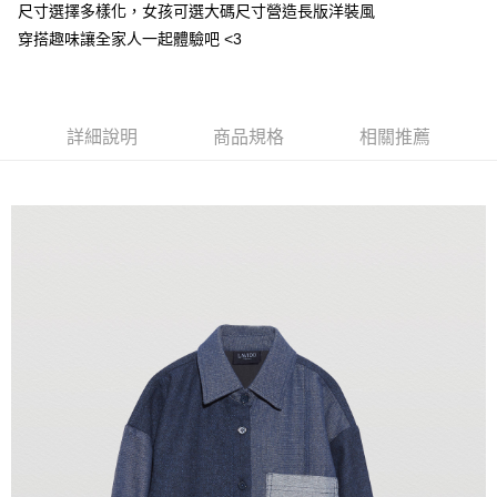
【注意事項】
尺寸選擇多樣化，女孩可選大碼尺寸營造長版洋裝風
付款後7-11取貨
1.本服務係由「台灣大哥大股份有限公司」（以下簡稱本公司）所提供，讓
穿搭趣味讓全家人一起體驗吧 <3
用戶於交易時，得透過本服務購買商品或服務，並由商店將買賣／分期付款
每筆NT$60，滿NT$1,500(含以上)免運費
買賣價金債權讓與本公司後，依約使用本公司帳單繳交帳款。
2.基於同意付款使用「大哥付你分期」之契約關係目的，商店將以您的個人
宅配
資料（包含姓名、電話或地址）提供予台灣大哥大進項蒐集、處理及利用，
由本公司與您本人進行分期帳單所需資料之確認、核對及更正。
每筆NT$100，滿NT$3,000(含以上)免運費
詳細說明
商品規格
相關推薦
3.完整用戶服務條款，請詳閱以下連結：
https://oppay.tw/userRule