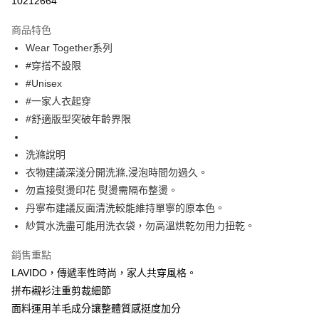
10212664
Apple Pay
商品特色
街口支付
Wear Together系列
#穿搭不設限
悠遊付
#Unisex
大哥付你分期
#一家人衣起穿
相關說明
#舒適版型突破年齡界限
【大哥付你分期使用說明】
ATM付款
1.本服務由台灣大哥大提供，台灣大哥大用戶可立即使用無須另外申請。
洗滌說明
2.付款方式選擇「大哥付你分期」，訂單成立後會自動跳轉到大哥付的交易
流程，驗證手機門號後，選擇欲分期的期數、繳款截止日，確認付款後即完
衣物建議深淺分開洗滌,浸泡時間勿過久。
運送方式
成交易。
勿直接熨燙印花 熨燙需隔布整燙。
3.實際核准額度、可分期數及費用金額請依後續交易確認頁面所載為準。
全家取貨付款
4.訂單成立30分鐘內，如未前往確認交易或遇審核未通過，訂單將自動取
丹寧布建議反面清洗較能維持單寧的原本色。
每筆NT$60，滿NT$1,200(含以上)免運費
消。如遇「轉專審核」未通過狀況，表示未達大哥付你分期系統評分，恕無
紗質水洗盡可能用洗衣袋，勿高溫烘乾勿用力扭乾。
法說明評估內容。
付款後全家取貨
【繳款方式說明】
銷售重點
1.分期款項不併入電信帳單，「大哥付你分期」於每月結算日後寄送繳費提
每筆NT$60，滿NT$1,200(含以上)免運費
醒簡訊。
LAVIDO，傳遞率性時尚，家人共穿風格。
2.透過簡訊連結打開帳單後，可選擇「超商條碼／台灣大直營門市／銀行轉
7-11取貨付款
拼布襯衫注重剪裁細節
帳／街口支付／iPASS MONEY」等通路繳費。
面料運用羊毛成分讓整體質感挺度加分
每筆NT$60，滿NT$1,500(含以上)免運費