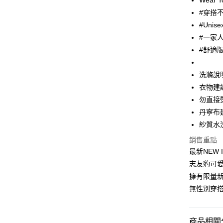
Wear 
大哥付你
#穿搭
相關說明
【大哥付
#Unise
ATM付款
1.本服務
#一家
2.付款方
#舒適
流程，驗
完成交易
運送方式
3.實際核
洗滌說
4.訂單成
全家取貨
消。如遇
衣物建
每筆NT$6
無法說明
勿直接
【繳款方
丹寧布
付款後全
1.分期款
醒簡訊。
紗質水
每筆NT$6
2.透過簡
銷售重點
帳／街口支
7-11取貨
最新NEW 
【注意事
每筆NT$6
志友豹可愛
1.本服務
擁有限量新
用戶於交
付款後7-1
款買賣價
無性別穿搭
每筆NT$6
2.基於同
資料（包
宅配
用，由本
商品相關分
3.完整用