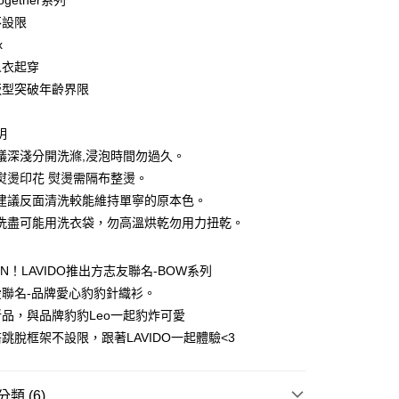
Together系列
分期
不設限
你分期使用說明】
x
由台灣大哥大提供，台灣大哥大用戶可立即使用無須另外申請。
人衣起穿
式選擇「大哥付你分期」，訂單成立後會自動跳轉到大哥付的交易
版型突破年齡界限
證手機門號後，選擇欲分期的期數、繳款截止日，確認付款後即
。
准額度、可分期數及費用金額請依後續交易確認頁面所載為準。
明
立30分鐘內，如未前往確認交易或遇審核未通過，訂單將自動取
付款
「轉專審核」未通過狀況，表示未達大哥付你分期系統評分，恕
議深淺分開洗滌,浸泡時間勿過久。
0，滿NT$1,200(含以上)免運費
評估內容。
熨燙印花 熨燙需隔布整燙。
式說明】
建議反面清洗較能維持單寧的原本色。
家取貨
項不併入電信帳單，「大哥付你分期」於每月結算日後寄送繳費提
洗盡可能用洗衣袋，勿高溫烘乾勿用力扭乾。
0，滿NT$1,200(含以上)免運費
訊連結打開帳單後，可選擇「超商條碼／台灣大直營門市／銀行轉
付／iPASS MONEY」等通路繳費。
付款
IN！LAVIDO推出方志友聯名-BOW系列
項】
0，滿NT$1,500(含以上)免運費
聯名-品牌愛心豹豹針織衫。
係由「台灣大哥大股份有限公司」（以下簡稱本公司）所提供，讓
品，與品牌豹豹Leo一起豹炸可愛
易時，得透過本服務購買商品或服務，並由商店將買賣／分期付
1取貨
金債權讓與本公司後，依約使用本公司帳單繳交帳款。
跳脫框架不設限，跟著LAVIDO一起體驗<3
0，滿NT$1,500(含以上)免運費
意付款使用「大哥付你分期」之契約關係目的，商店將以您的個人
含姓名、電話或地址）提供予台灣大哥大進項蒐集、處理及利
公司與您本人進行分期帳單所需資料之確認、核對及更正。
類 (6)
戶服務條款，請詳閱以下連結：
https://oppay.tw/userRule