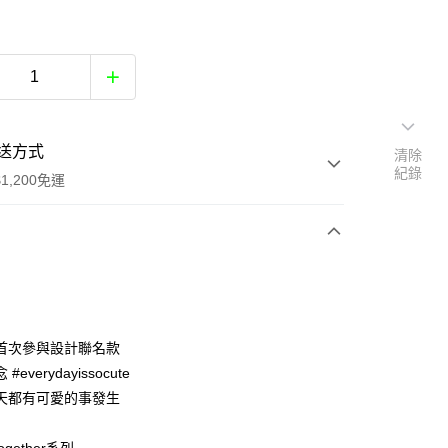
送方式
清除
紀錄
1,200免運
次付款
付款
首次參與設計聯名款
#everydayissocute
天都有可愛的事發生