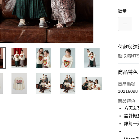
數量
付款與運
超取滿NT$
付款方式
商品特色
信用卡一
商品編號
10216098
超商取貨
商品特色
Apple Pay
方志友
設計概念 
街口支付
讓每一
悠遊付