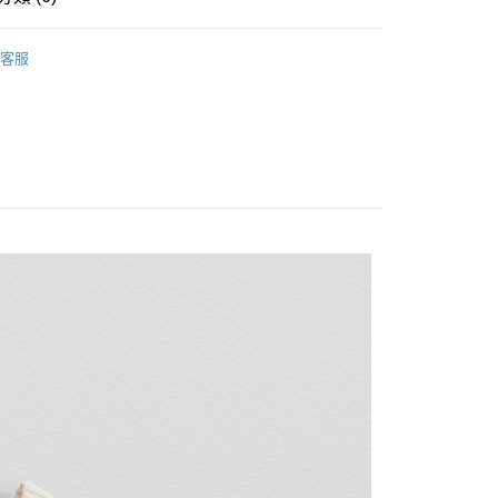
00，滿NT$3,000(含以上)免運費
S
長袖上衣
客服
S
長袖上衣
OGETHER 親子系列
24秋冬/EVERYDAY IS SO CUTE
ION
親子時光/秋冬篇
聯名系列
方志友聯名/每一天都豹可愛
ION
交織的親密-針織毛衣篇