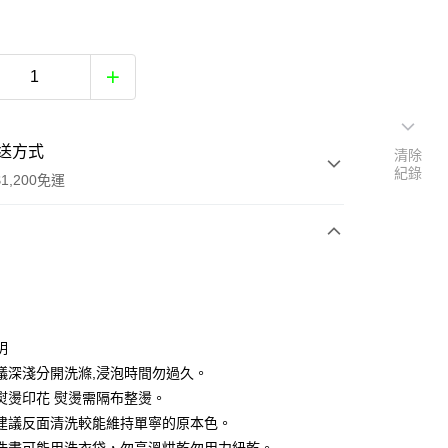
送方式
清除
紀錄
1,200免運
次付款
付款
明
議深淺分開洗滌,浸泡時間勿過久。
熨燙印花 熨燙需隔布整燙。
建議反面清洗較能維持單寧的原本色。