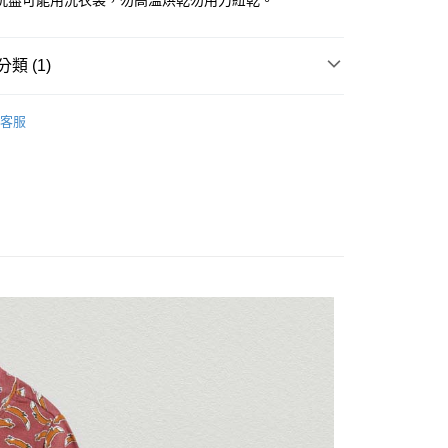
洗盡可能用洗衣袋，勿高溫烘乾勿用力紐乾。
分期
你分期使用說明】
類 (1)
由台灣大哥大提供，台灣大哥大用戶可立即使用無須另外申請。
式選擇「大哥付你分期」，訂單成立後會自動跳轉到大哥付的交易
證手機門號後，選擇欲分期的期數、繳款截止日，確認付款後即
舒棉睡衣組
。
客服
准額度、可分期數及費用金額請依後續交易確認頁面所載為準。
立30分鐘內，如未前往確認交易或遇審核未通過，訂單將自動取
付款
「轉專審核」未通過狀況，表示未達大哥付你分期系統評分，恕
0，滿NT$1,200(含以上)免運費
評估內容。
式說明】
家取貨
項不併入電信帳單，「大哥付你分期」於每月結算日後寄送繳費提
0，滿NT$1,200(含以上)免運費
訊連結打開帳單後，可選擇「超商條碼／台灣大直營門市／銀行轉
付／iPASS MONEY」等通路繳費。
付款
項】
0，滿NT$1,500(含以上)免運費
係由「台灣大哥大股份有限公司」（以下簡稱本公司）所提供，讓
易時，得透過本服務購買商品或服務，並由商店將買賣／分期付
1取貨
金債權讓與本公司後，依約使用本公司帳單繳交帳款。
0，滿NT$1,500(含以上)免運費
意付款使用「大哥付你分期」之契約關係目的，商店將以您的個人
含姓名、電話或地址）提供予台灣大哥大進項蒐集、處理及利
公司與您本人進行分期帳單所需資料之確認、核對及更正。
戶服務條款，請詳閱以下連結：
https://oppay.tw/userRule