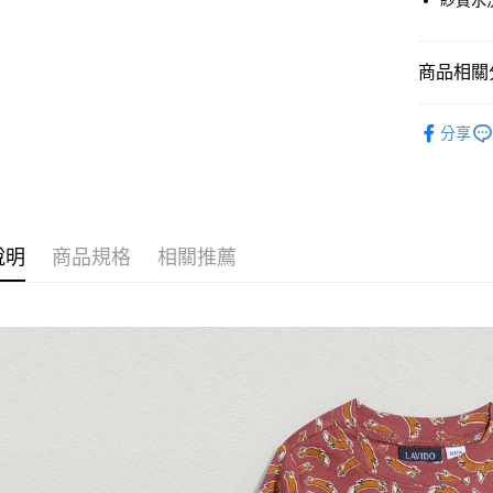
紗質水
大哥付你
相關說明
【大哥付
ATM付款
商品相關分
1.本服務
2.付款方
流程，驗
特價SALE
完成交易
分享
運送方式
3.實際核
4.訂單成
全家取貨
消。如遇
每筆NT$6
無法說明
【繳款方
付款後全
1.分期款
說明
商品規格
相關推薦
醒簡訊。
每筆NT$6
2.透過簡
帳／街口支
7-11取貨
【注意事
每筆NT$6
1.本服務
用戶於交
付款後7-1
款買賣價
每筆NT$6
2.基於同
資料（包
宅配
用，由本
3.完整用