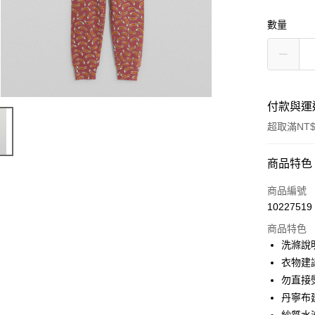
數量
付款與運
超取滿NT$
付款方式
商品特色
信用卡一
商品編號
10227519
超商取貨
商品特色
Apple Pay
洗滌說
衣物建
街口支付
勿直接
悠遊付
丹寧布