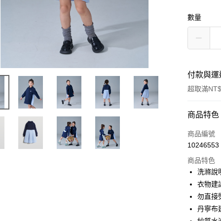
數量
付款與運
超取滿NT$
付款方式
商品特色
信用卡一
商品編號
10246553
超商取貨
商品特色
Apple Pay
洗滌說
衣物建
街口支付
勿直接
悠遊付
丹寧布