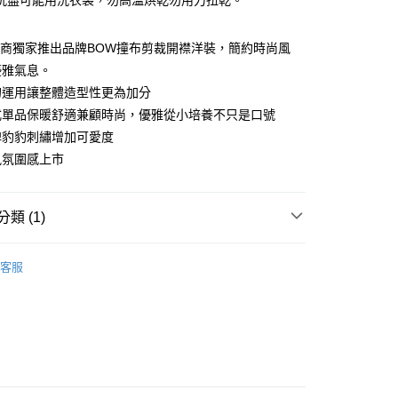
洗盡可能用洗衣袋，勿高溫烘乾勿用力扭乾。
分期
你分期使用說明】
O 電商獨家推出品牌BOW撞布剪裁開襟洋裝，簡約時尚風
由台灣大哥大提供，台灣大哥大用戶可立即使用無須另外申請。
優雅氣息。
式選擇「大哥付你分期」，訂單成立後會自動跳轉到大哥付的交易
證手機門號後，選擇欲分期的期數、繳款截止日，確認付款後即
的運用讓整體造型性更為加分
。
式單品保暖舒適兼顧時尚，優雅從小培養不只是口號
准額度、可分期數及費用金額請依後續交易確認頁面所載為準。
牌豹豹刺繡增加可愛度
立30分鐘內，如未前往確認交易或遇審核未通過，訂單將自動取
付款
「轉專審核」未通過狀況，表示未達大哥付你分期系統評分，恕
風氛圍感上市
0，滿NT$1,200(含以上)免運費
評估內容。
式說明】
家取貨
項不併入電信帳單，「大哥付你分期」於每月結算日後寄送繳費提
類 (1)
0，滿NT$1,200(含以上)免運費
訊連結打開帳單後，可選擇「超商條碼／台灣大直營門市／銀行轉
S
付／iPASS MONEY」等通路繳費。
洋裝
付款
客服
項】
0，滿NT$1,500(含以上)免運費
係由「台灣大哥大股份有限公司」（以下簡稱本公司）所提供，讓
易時，得透過本服務購買商品或服務，並由商店將買賣／分期付
1取貨
金債權讓與本公司後，依約使用本公司帳單繳交帳款。
0，滿NT$1,500(含以上)免運費
意付款使用「大哥付你分期」之契約關係目的，商店將以您的個人
含姓名、電話或地址）提供予台灣大哥大進項蒐集、處理及利
公司與您本人進行分期帳單所需資料之確認、核對及更正。
戶服務條款，請詳閱以下連結：
https://oppay.tw/userRule