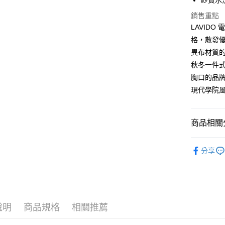
紗質水
大哥付你
相關說明
銷售重點
【大哥付
LAVID
ATM付款
1.本服務
格，散發
2.付款方
流程，驗
異布材質
完成交易
運送方式
秋冬一件
3.實際核
胸口的品
4.訂單成
全家取貨
消。如遇
現代學院
每筆NT$6
無法說明
【繳款方
付款後全
1.分期款
商品相關分
醒簡訊。
每筆NT$6
2.透過簡
女孩 GIRL
帳／街口支
7-11取貨
分享
【注意事
每筆NT$6
1.本服務
用戶於交
付款後7-1
款買賣價
每筆NT$6
2.基於同
資料（包
說明
商品規格
相關推薦
宅配
用，由本
3.完整用