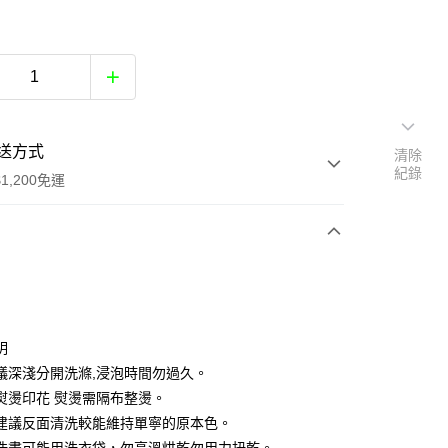
送方式
清除
紀錄
1,200免運
次付款
付款
明
議深淺分開洗滌,浸泡時間勿過久。
熨燙印花 熨燙需隔布整燙。
建議反面清洗較能維持單寧的原本色。