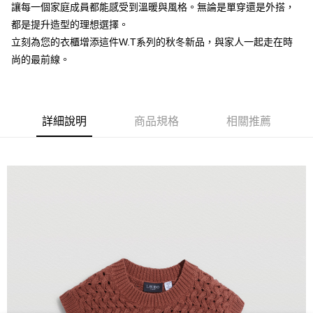
【注意事項】
讓每一個家庭成員都能感受到溫暖與風格。無論是單穿還是外搭，
付款後7-11取貨
1.本服務係由「台灣大哥大股份有限公司」（以下簡稱本公司）所提供，讓
都是提升造型的理想選擇。
用戶於交易時，得透過本服務購買商品或服務，並由商店將買賣／分期付款
每筆NT$60，滿NT$1,500(含以上)免運費
立刻為您的衣櫃增添這件W.T系列的秋冬新品，與家人一起走在時
買賣價金債權讓與本公司後，依約使用本公司帳單繳交帳款。
2.基於同意付款使用「大哥付你分期」之契約關係目的，商店將以您的個人
尚的最前線。
宅配
資料（包含姓名、電話或地址）提供予台灣大哥大進項蒐集、處理及利用，
由本公司與您本人進行分期帳單所需資料之確認、核對及更正。
每筆NT$100，滿NT$3,000(含以上)免運費
3.完整用戶服務條款，請詳閱以下連結：
https://oppay.tw/userRule
詳細說明
商品規格
相關推薦