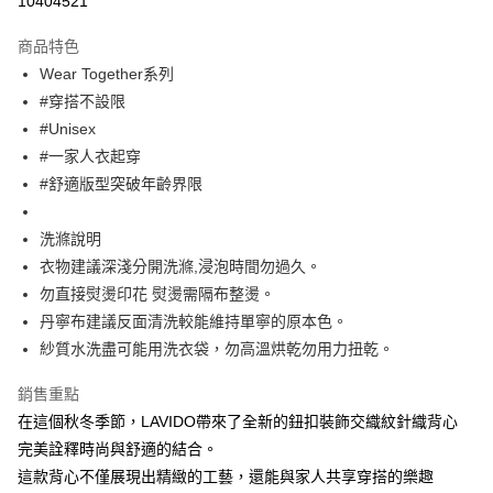
10404521
Apple Pay
商品特色
街口支付
Wear Together系列
#穿搭不設限
悠遊付
#Unisex
大哥付你分期
#一家人衣起穿
相關說明
#舒適版型突破年齡界限
【大哥付你分期使用說明】
ATM付款
1.本服務由台灣大哥大提供，台灣大哥大用戶可立即使用無須另外申請。
洗滌說明
2.付款方式選擇「大哥付你分期」，訂單成立後會自動跳轉到大哥付的交易
流程，驗證手機門號後，選擇欲分期的期數、繳款截止日，確認付款後即完
衣物建議深淺分開洗滌,浸泡時間勿過久。
運送方式
成交易。
勿直接熨燙印花 熨燙需隔布整燙。
3.實際核准額度、可分期數及費用金額請依後續交易確認頁面所載為準。
全家取貨付款
4.訂單成立30分鐘內，如未前往確認交易或遇審核未通過，訂單將自動取
丹寧布建議反面清洗較能維持單寧的原本色。
每筆NT$60，滿NT$1,499(含以上)免運費
消。如遇「轉專審核」未通過狀況，表示未達大哥付你分期系統評分，恕無
紗質水洗盡可能用洗衣袋，勿高溫烘乾勿用力扭乾。
法說明評估內容。
付款後全家取貨
【繳款方式說明】
銷售重點
1.分期款項不併入電信帳單，「大哥付你分期」於每月結算日後寄送繳費提
每筆NT$60，滿NT$1,498(含以上)免運費
醒簡訊。
在這個秋冬季節，LAVIDO帶來了全新的鈕扣裝飾交織紋針織背心
2.透過簡訊連結打開帳單後，可選擇「超商條碼／台灣大直營門市／銀行轉
7-11取貨付款
完美詮釋時尚與舒適的結合。
帳／街口支付／iPASS MONEY」等通路繳費。
這款背心不僅展現出精緻的工藝，還能與家人共享穿搭的樂趣
每筆NT$60，滿NT$1,500(含以上)免運費