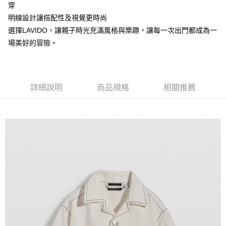
【注意事項】
穿
付款後7-11取貨
1.本服務係由「台灣大哥大股份有限公司」（以下簡稱本公司）所提供，讓
明線設計讓搭配性及視覺更時尚
用戶於交易時，得透過本服務購買商品或服務，並由商店將買賣／分期付款
每筆NT$60，滿NT$1,500(含以上)免運費
選擇LAVIDO，讓親子時光充滿風格與樂趣，讓每一次出門都成為一
買賣價金債權讓與本公司後，依約使用本公司帳單繳交帳款。
2.基於同意付款使用「大哥付你分期」之契約關係目的，商店將以您的個人
場美好的冒險。
宅配
資料（包含姓名、電話或地址）提供予台灣大哥大進項蒐集、處理及利用，
由本公司與您本人進行分期帳單所需資料之確認、核對及更正。
每筆NT$100，滿NT$3,000(含以上)免運費
3.完整用戶服務條款，請詳閱以下連結：
https://oppay.tw/userRule
詳細說明
商品規格
相關推薦