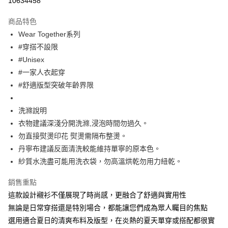
10634458
Apple Pay
商品特色
街口支付
Wear Together系列
#穿搭不設限
悠遊付
#Unisex
大哥付你分期
#一家人衣起穿
相關說明
#舒適版型突破年齡界限
【大哥付你分期使用說明】
ATM付款
1.本服務由台灣大哥大提供，台灣大哥大用戶可立即使用無須另外申請。
洗滌說明
2.付款方式選擇「大哥付你分期」，訂單成立後會自動跳轉到大哥付的交易
流程，驗證手機門號後，選擇欲分期的期數、繳款截止日，確認付款後即完
衣物建議深淺分開洗滌,浸泡時間勿過久。
運送方式
成交易。
勿直接熨燙印花 熨燙需隔布整燙。
3.實際核准額度、可分期數及費用金額請依後續交易確認頁面所載為準。
全家取貨付款
4.訂單成立30分鐘內，如未前往確認交易或遇審核未通過，訂單將自動取
丹寧布建議反面清洗較能維持單寧的原本色。
每筆NT$60，滿NT$1,200(含以上)免運費
消。如遇「轉專審核」未通過狀況，表示未達大哥付你分期系統評分，恕無
紗質水洗盡可能用洗衣袋，勿高溫烘乾勿用力紐乾。
法說明評估內容。
付款後全家取貨
【繳款方式說明】
銷售重點
1.分期款項不併入電信帳單，「大哥付你分期」於每月結算日後寄送繳費提
每筆NT$60，滿NT$1,200(含以上)免運費
醒簡訊。
這款設計襯衫不僅展現了時尚感，更融合了舒適與實用性
2.透過簡訊連結打開帳單後，可選擇「超商條碼／台灣大直營門市／銀行轉
7-11取貨付款
無論是日常穿搭還是特別場合，都能讓您們成為眾人矚目的焦點
帳／街口支付／iPASS MONEY」等通路繳費。
選用適合夏日的清爽布料及版型，在炎熱的夏天單穿或搭配都很實
每筆NT$60，滿NT$1,500(含以上)免運費