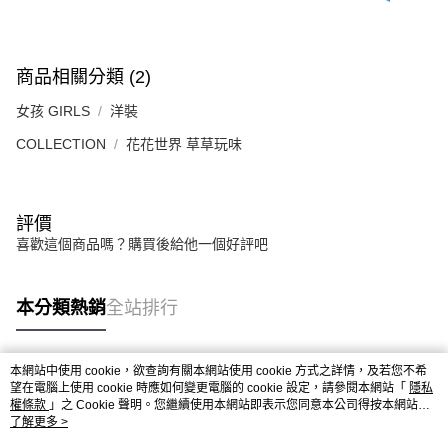
商品相關分類 (2)
女孩 GIRLS
洋裝
COLLECTION
花花世界 草草玩味
評價
喜歡這個商品嗎？購買後給他一個好評吧
本分類熱銷
全站排行
本網站中使用 cookie，欲查詢有關本網站使用 cookie 方式之詳情，及若您不希
熱門標籤
望在電腦上使用 cookie 時應如何變更電腦的 cookie 設定，請參閱本網站「
隱私
權條款
」之 Cookie 聲明。您繼續使用本網站即表示您同意本公司得按本網站使
用條款之 Cookie 聲明使用 cookie。
了解更多 >