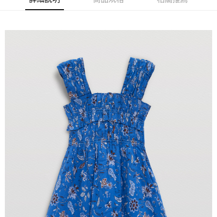
【注意事項】
付款後7-11取貨
1.本服務係由「台灣大哥大股份有限公司」（以下簡稱本公司）所提供，讓
用戶於交易時，得透過本服務購買商品或服務，並由商店將買賣／分期付款
每筆NT$60，滿NT$1,500(含以上)免運費
買賣價金債權讓與本公司後，依約使用本公司帳單繳交帳款。
2.基於同意付款使用「大哥付你分期」之契約關係目的，商店將以您的個人
宅配
資料（包含姓名、電話或地址）提供予台灣大哥大進項蒐集、處理及利用，
由本公司與您本人進行分期帳單所需資料之確認、核對及更正。
每筆NT$100，滿NT$3,000(含以上)免運費
3.完整用戶服務條款，請詳閱以下連結：
https://oppay.tw/userRule