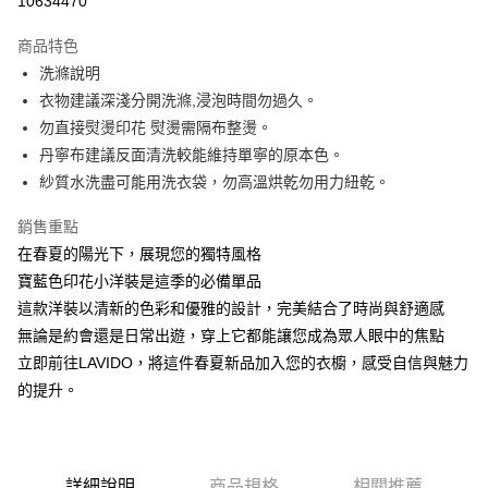
10634470
Apple Pay
商品特色
街口支付
洗滌說明
衣物建議深淺分開洗滌,浸泡時間勿過久。
悠遊付
勿直接熨燙印花 熨燙需隔布整燙。
大哥付你分期
丹寧布建議反面清洗較能維持單寧的原本色。
相關說明
紗質水洗盡可能用洗衣袋，勿高溫烘乾勿用力紐乾。
【大哥付你分期使用說明】
ATM付款
1.本服務由台灣大哥大提供，台灣大哥大用戶可立即使用無須另外申請。
銷售重點
2.付款方式選擇「大哥付你分期」，訂單成立後會自動跳轉到大哥付的交易
在春夏的陽光下，展現您的獨特風格
流程，驗證手機門號後，選擇欲分期的期數、繳款截止日，確認付款後即完
運送方式
成交易。
寶藍色印花小洋裝是這季的必備單品
3.實際核准額度、可分期數及費用金額請依後續交易確認頁面所載為準。
全家取貨付款
這款洋裝以清新的色彩和優雅的設計，完美結合了時尚與舒適感
4.訂單成立30分鐘內，如未前往確認交易或遇審核未通過，訂單將自動取
每筆NT$60，滿NT$1,200(含以上)免運費
無論是約會還是日常出遊，穿上它都能讓您成為眾人眼中的焦點
消。如遇「轉專審核」未通過狀況，表示未達大哥付你分期系統評分，恕無
法說明評估內容。
立即前往LAVIDO，將這件春夏新品加入您的衣櫥，感受自信與魅力
付款後全家取貨
【繳款方式說明】
的提升。
1.分期款項不併入電信帳單，「大哥付你分期」於每月結算日後寄送繳費提
每筆NT$60，滿NT$1,200(含以上)免運費
醒簡訊。
2.透過簡訊連結打開帳單後，可選擇「超商條碼／台灣大直營門市／銀行轉
7-11取貨付款
帳／街口支付／iPASS MONEY」等通路繳費。
每筆NT$60，滿NT$1,500(含以上)免運費
詳細說明
商品規格
相關推薦