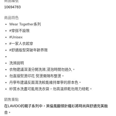
商品編號
超商取貨付款
10694783
Apple Pay
商品特色
街口支付
Wear Together系列
#穿搭不設限
悠遊付
#Unisex
大哥付你分期
#一家人衣起穿
相關說明
#舒適版型突破年齡界限
【大哥付你分期使用說明】
ATM付款
1.本服務由台灣大哥大提供，台灣大哥大用戶可立即使用無須另外申請。
洗滌說明
2.付款方式選擇「大哥付你分期」，訂單成立後會自動跳轉到大哥付的交易
流程，驗證手機門號後，選擇欲分期的期數、繳款截止日，確認付款後即完
衣物建議深淺分開洗滌,浸泡時間勿過久。
運送方式
成交易。
勿直接熨燙印花 熨燙需隔布整燙。
3.實際核准額度、可分期數及費用金額請依後續交易確認頁面所載為準。
全家取貨付款
4.訂單成立30分鐘內，如未前往確認交易或遇審核未通過，訂單將自動取
丹寧布建議反面清洗較能維持單寧的原本色。
每筆NT$60，滿NT$1,200(含以上)免運費
消。如遇「轉專審核」未通過狀況，表示未達大哥付你分期系統評分，恕無
紗質水洗盡可能用洗衣袋，勿高溫烘乾勿用力紐乾。
法說明評估內容。
付款後全家取貨
【繳款方式說明】
銷售重點
1.分期款項不併入電信帳單，「大哥付你分期」於每月結算日後寄送繳費提
每筆NT$60，滿NT$1,200(含以上)免運費
醒簡訊。
在LAVIDO的親子系列中，英倫風翻領針織衫將時尚與舒適完美融
2.透過簡訊連結打開帳單後，可選擇「超商條碼／台灣大直營門市／銀行轉
7-11取貨付款
合。
帳／街口支付／iPASS MONEY」等通路繳費。