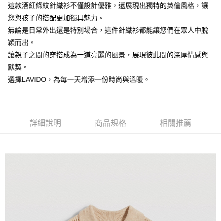
這款酒紅條紋針織衫不僅設計優雅，還展現出獨特的英倫風格，讓
每筆NT$60，滿NT$1,500(含以上)免運費
【注意事項】
您與孩子的搭配更加獨具魅力。
付款後7-11取貨
1.本服務係由「台灣大哥大股份有限公司」（以下簡稱本公司）所提供，讓
無論是日常外出還是特別場合，這件針織衫都能讓您們在眾人中脫
用戶於交易時，得透過本服務購買商品或服務，並由商店將買賣／分期付款
每筆NT$60，滿NT$1,500(含以上)免運費
穎而出。
買賣價金債權讓與本公司後，依約使用本公司帳單繳交帳款。
2.基於同意付款使用「大哥付你分期」之契約關係目的，商店將以您的個人
讓親子之間的穿搭成為一道亮麗的風景，展現彼此間的深厚情感與
宅配
資料（包含姓名、電話或地址）提供予台灣大哥大進項蒐集、處理及利用，
默契。
由本公司與您本人進行分期帳單所需資料之確認、核對及更正。
每筆NT$100，滿NT$3,000(含以上)免運費
3.完整用戶服務條款，請詳閱以下連結：
https://oppay.tw/userRule
選擇LAVIDO，為每一天增添一份時尚與溫暖。
詳細說明
商品規格
相關推薦