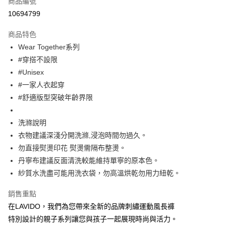
商品編號
超商取貨付款
10694799
Apple Pay
商品特色
街口支付
Wear Together系列
#穿搭不設限
悠遊付
#Unisex
大哥付你分期
#一家人衣起穿
相關說明
#舒適版型突破年齡界限
【大哥付你分期使用說明】
ATM付款
1.本服務由台灣大哥大提供，台灣大哥大用戶可立即使用無須另外申請。
洗滌說明
2.付款方式選擇「大哥付你分期」，訂單成立後會自動跳轉到大哥付的交易
流程，驗證手機門號後，選擇欲分期的期數、繳款截止日，確認付款後即完
衣物建議深淺分開洗滌,浸泡時間勿過久。
運送方式
成交易。
勿直接熨燙印花 熨燙需隔布整燙。
3.實際核准額度、可分期數及費用金額請依後續交易確認頁面所載為準。
全家取貨付款
4.訂單成立30分鐘內，如未前往確認交易或遇審核未通過，訂單將自動取
丹寧布建議反面清洗較能維持單寧的原本色。
每筆NT$60，滿NT$1,200(含以上)免運費
消。如遇「轉專審核」未通過狀況，表示未達大哥付你分期系統評分，恕無
紗質水洗盡可能用洗衣袋，勿高溫烘乾勿用力紐乾。
法說明評估內容。
付款後全家取貨
【繳款方式說明】
銷售重點
1.分期款項不併入電信帳單，「大哥付你分期」於每月結算日後寄送繳費提
每筆NT$60，滿NT$1,200(含以上)免運費
醒簡訊。
在LAVIDO，我們為您帶來全新的品牌刺繡運動風長褲
2.透過簡訊連結打開帳單後，可選擇「超商條碼／台灣大直營門市／銀行轉
7-11取貨付款
特別設計的親子系列讓您與孩子一起展現時尚與活力。
帳／街口支付／iPASS MONEY」等通路繳費。