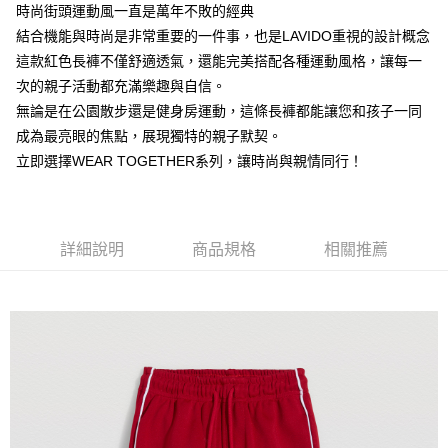
時尚街頭運動風一直是萬年不敗的經典
每筆NT$60，滿NT$1,500(含以上)免運費
【注意事項】
結合機能與時尚是非常重要的一件事，也是LAVIDO重視的設計概念
付款後7-11取貨
1.本服務係由「台灣大哥大股份有限公司」（以下簡稱本公司）所提供，讓
這款紅色長褲不僅舒適透氣，還能完美搭配各種運動風格，讓每一
用戶於交易時，得透過本服務購買商品或服務，並由商店將買賣／分期付款
每筆NT$60，滿NT$1,500(含以上)免運費
次的親子活動都充滿樂趣與自信。
買賣價金債權讓與本公司後，依約使用本公司帳單繳交帳款。
2.基於同意付款使用「大哥付你分期」之契約關係目的，商店將以您的個人
無論是在公園散步還是健身房運動，這條長褲都能讓您和孩子一同
宅配
資料（包含姓名、電話或地址）提供予台灣大哥大進項蒐集、處理及利用，
成為最亮眼的焦點，展現獨特的親子默契。
由本公司與您本人進行分期帳單所需資料之確認、核對及更正。
每筆NT$100，滿NT$3,000(含以上)免運費
3.完整用戶服務條款，請詳閱以下連結：
https://oppay.tw/userRule
立即選擇WEAR TOGETHER系列，讓時尚與親情同行！
詳細說明
商品規格
相關推薦