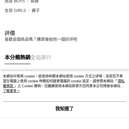
男孩 BOYS
長褲
女孩 GIRLS
褲子
評價
喜歡這個商品嗎？購買後給他一個好評吧
本分類熱銷
全站排行
本網站中使用 cookie，欲查詢有關本網站使用 cookie 方式之詳情，及若您不希
熱門標籤
望在電腦上使用 cookie 時應如何變更電腦的 cookie 設定，請參閱本網站「
隱私
權條款
」之 Cookie 聲明。您繼續使用本網站即表示您同意本公司得按本網站使
用條款之 Cookie 聲明使用 cookie。
了解更多 >
我知道了