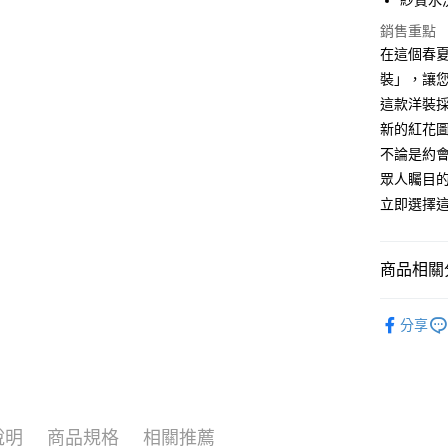
紗質水
大哥付你
相關說明
銷售重點
【大哥付
在這個春夏
ATM付款
1.本服務
裝」，讓
2.付款方
流程，驗
這款洋裝
完成交易
運送方式
新的紅花
3.實際核
不論是約
4.訂單成
全家取貨
消。如遇
眾人矚目
每筆NT$6
無法說明
立即選擇
【繳款方
付款後全
1.分期款
醒簡訊。
每筆NT$6
2.透過簡
商品相關分
帳／街口支
7-11取貨
女孩 GIRL
【注意事
每筆NT$6
分享
1.本服務
COLLECT
用戶於交
付款後7-1
款買賣價
每筆NT$6
2.基於同
資料（包
宅配
用，由本
說明
商品規格
相關推薦
3.完整用