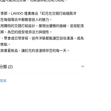
洗盡可能用洗衣袋，勿高溫烘乾勿用力紐乾。
分期
你分期使用說明】
季節，LAVIDO 隆重推出「紅花花交錯打結細肩洋
由台灣大哥大提供，台灣大哥大用戶可立即使用無須另外申請。
您在每個場合中都散發迷人的魅力。
式選擇「大哥付你分期」，訂單成立後會自動跳轉到大哥付的交易
證手機門號後，選擇欲分期的期數、繳款截止日，確認付款後即
採用獨特的交錯打結設計，展現出優雅的曲線，並搭配清
。
圖案，為您的造型增添活力與個性。
准額度、可分期數及費用金額請依後續交易確認頁面所載為準。
會、聚會或日常穿搭，這件洋裝都能讓您自信滿滿，成為
立30分鐘內，如未前往確認交易或遇審核未通過，訂單將自動取
付款
「轉專審核」未通過狀況，表示未達大哥付你分期系統評分，恕
的焦點。
0，滿NT$1,200(含以上)免運費
評估內容。
這款春夏新品，讓紅花的浪漫陪伴您的每一天。
式說明】
家取貨
項不併入電信帳單，「大哥付你分期」於每月結算日後寄送繳費提
0，滿NT$1,200(含以上)免運費
訊連結打開帳單後，可選擇「超商條碼／台灣大直營門市／銀行轉
類 (2)
付／iPASS MONEY」等通路繳費。
付款
S
洋裝
項】
0，滿NT$1,500(含以上)免運費
客服
係由「台灣大哥大股份有限公司」（以下簡稱本公司）所提供，讓
ION
花花世界 草草玩味
易時，得透過本服務購買商品或服務，並由商店將買賣／分期付
1取貨
金債權讓與本公司後，依約使用本公司帳單繳交帳款。
0，滿NT$1,500(含以上)免運費
意付款使用「大哥付你分期」之契約關係目的，商店將以您的個人
含姓名、電話或地址）提供予台灣大哥大進項蒐集、處理及利
公司與您本人進行分期帳單所需資料之確認、核對及更正。
戶服務條款，請詳閱以下連結：
https://oppay.tw/userRule