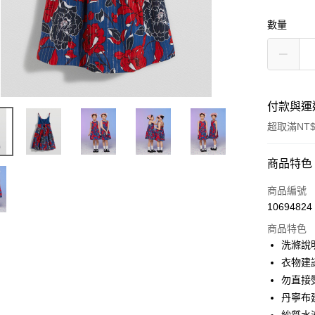
數量
付款與運
超取滿NT$
付款方式
商品特色
信用卡一
商品編號
10694824
超商取貨
商品特色
Apple Pay
洗滌說
衣物建
街口支付
勿直接
悠遊付
丹寧布