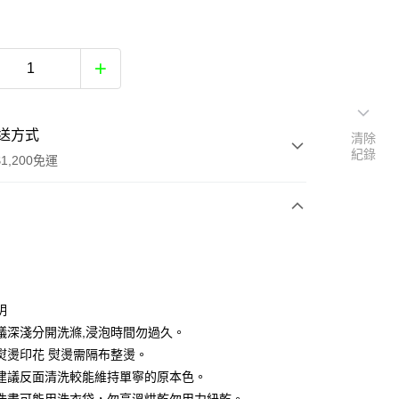
送方式
清除
紀錄
1,200免運
次付款
付款
明
議深淺分開洗滌,浸泡時間勿過久。
熨燙印花 熨燙需隔布整燙。
建議反面清洗較能維持單寧的原本色。