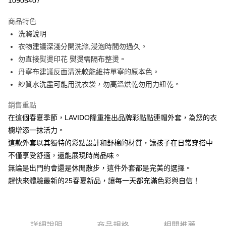
10905407
Apple Pay
商品特色
街口支付
洗滌說明
衣物建議深淺分開洗滌,浸泡時間勿過久。
悠遊付
勿直接熨燙印花 熨燙需隔布整燙。
大哥付你分期
丹寧布建議反面清洗較能維持單寧的原本色。
相關說明
紗質水洗盡可能用洗衣袋，勿高溫烘乾勿用力紐乾。
【大哥付你分期使用說明】
ATM付款
1.本服務由台灣大哥大提供，台灣大哥大用戶可立即使用無須另外申請。
銷售重點
2.付款方式選擇「大哥付你分期」，訂單成立後會自動跳轉到大哥付的交易
在這個春夏季節，LAVIDO隆重推出品牌彩點點連帽外套，為您的衣
流程，驗證手機門號後，選擇欲分期的期數、繳款截止日，確認付款後即完
運送方式
成交易。
櫥增添一抹活力。
3.實際核准額度、可分期數及費用金額請依後續交易確認頁面所載為準。
全家取貨付款
這款外套以其獨特的彩點設計和舒棉的材質，讓孩子在日常穿搭中
4.訂單成立30分鐘內，如未前往確認交易或遇審核未通過，訂單將自動取
每筆NT$60，滿NT$1,200(含以上)免運費
不僅享受舒適，還能展現時尚品味。
消。如遇「轉專審核」未通過狀況，表示未達大哥付你分期系統評分，恕無
法說明評估內容。
無論是出門約會還是休閒散步，這件外套都是完美的選擇。
付款後全家取貨
【繳款方式說明】
趕快來體驗最新的25春夏新品，讓每一天都充滿色彩與自信！
1.分期款項不併入電信帳單，「大哥付你分期」於每月結算日後寄送繳費提
每筆NT$60，滿NT$1,200(含以上)免運費
醒簡訊。
2.透過簡訊連結打開帳單後，可選擇「超商條碼／台灣大直營門市／銀行轉
7-11取貨付款
帳／街口支付／iPASS MONEY」等通路繳費。
每筆NT$60，滿NT$1,500(含以上)免運費
詳細說明
商品規格
相關推薦