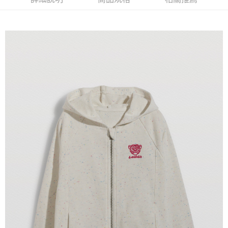
【注意事項】
付款後7-11取貨
1.本服務係由「台灣大哥大股份有限公司」（以下簡稱本公司）所提供，讓
用戶於交易時，得透過本服務購買商品或服務，並由商店將買賣／分期付款
每筆NT$60，滿NT$1,500(含以上)免運費
買賣價金債權讓與本公司後，依約使用本公司帳單繳交帳款。
2.基於同意付款使用「大哥付你分期」之契約關係目的，商店將以您的個人
宅配
資料（包含姓名、電話或地址）提供予台灣大哥大進項蒐集、處理及利用，
由本公司與您本人進行分期帳單所需資料之確認、核對及更正。
每筆NT$100，滿NT$3,000(含以上)免運費
3.完整用戶服務條款，請詳閱以下連結：
https://oppay.tw/userRule