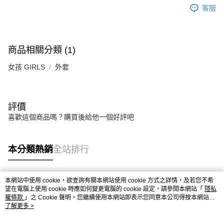
客服
商品相關分類 (1)
女孩 GIRLS
外套
評價
喜歡這個商品嗎？購買後給他一個好評吧
本分類熱銷
全站排行
本網站中使用 cookie，欲查詢有關本網站使用 cookie 方式之詳情，及若您不希
熱門標籤
望在電腦上使用 cookie 時應如何變更電腦的 cookie 設定，請參閱本網站「
隱私
權條款
」之 Cookie 聲明。您繼續使用本網站即表示您同意本公司得按本網站使
用條款之 Cookie 聲明使用 cookie。
了解更多 >