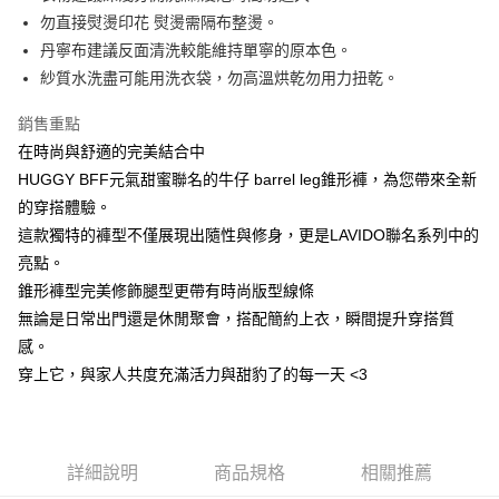
每筆NT$60，滿NT$1,500(含以上)免運費
勿直接熨燙印花 熨燙需隔布整燙。
【注意事項】
丹寧布建議反面清洗較能維持單寧的原本色。
付款後7-11取貨
1.本服務係由「台灣大哥大股份有限公司」（以下簡稱本公司）所提供，讓
用戶於交易時，得透過本服務購買商品或服務，並由商店將買賣／分期付款
紗質水洗盡可能用洗衣袋，勿高溫烘乾勿用力扭乾。
每筆NT$60，滿NT$1,500(含以上)免運費
買賣價金債權讓與本公司後，依約使用本公司帳單繳交帳款。
2.基於同意付款使用「大哥付你分期」之契約關係目的，商店將以您的個人
銷售重點
宅配
資料（包含姓名、電話或地址）提供予台灣大哥大進項蒐集、處理及利用，
在時尚與舒適的完美結合中
由本公司與您本人進行分期帳單所需資料之確認、核對及更正。
每筆NT$100，滿NT$3,000(含以上)免運費
3.完整用戶服務條款，請詳閱以下連結：
https://oppay.tw/userRule
HUGGY BFF元氣甜蜜聯名的牛仔 barrel leg錐形褲，為您帶來全新
的穿搭體驗。
這款獨特的褲型不僅展現出隨性與修身，更是LAVIDO聯名系列中的
亮點。
錐形褲型完美修飾腿型更帶有時尚版型線條
無論是日常出門還是休閒聚會，搭配簡約上衣，瞬間提升穿搭質
感。
穿上它，與家人共度充滿活力與甜豹了的每一天 <3
詳細說明
商品規格
相關推薦