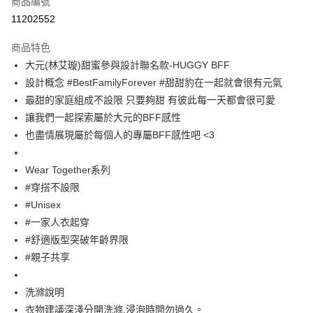
商品編號
超商取貨付款
11202552
Apple Pay
商品特色
街口支付
大元(林艾璇)甜蜜參與設計聯名款-HUGGY BFF
設計概念 #BestFamilyForever #甜甜豹在一起就會很有元氣
悠遊付
最甜的家庭組成不設限 只要夠甜 有彼此每一天都會很可愛
大哥付你分期
讓我們一起探索屬於大元的BFF感性
相關說明
也盡情展現屬於每個人的專屬BFF感性吧 <3
【大哥付你分期使用說明】
ATM付款
1.本服務由台灣大哥大提供，台灣大哥大用戶可立即使用無須另外申請。
Wear Together系列
2.付款方式選擇「大哥付你分期」，訂單成立後會自動跳轉到大哥付的交易
流程，驗證手機門號後，選擇欲分期的期數、繳款截止日，確認付款後即完
#穿搭不設限
運送方式
成交易。
#Unisex
3.實際核准額度、可分期數及費用金額請依後續交易確認頁面所載為準。
全家取貨付款
4.訂單成立30分鐘內，如未前往確認交易或遇審核未通過，訂單將自動取
#一家人衣起穿
每筆NT$60，滿NT$1,200(含以上)免運費
消。如遇「轉專審核」未通過狀況，表示未達大哥付你分期系統評分，恕無
#舒適版型突破年齡界限
法說明評估內容。
#親子共享
付款後全家取貨
【繳款方式說明】
1.分期款項不併入電信帳單，「大哥付你分期」於每月結算日後寄送繳費提
每筆NT$60，滿NT$1,200(含以上)免運費
醒簡訊。
洗滌說明
2.透過簡訊連結打開帳單後，可選擇「超商條碼／台灣大直營門市／銀行轉
7-11取貨付款
衣物建議深淺分開洗滌,浸泡時間勿過久。
帳／街口支付／iPASS MONEY」等通路繳費。