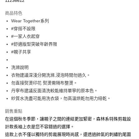
11236612
Apple Pay
商品特色
街口支付
Wear Together系列
#穿搭不設限
悠遊付
#一家人衣起穿
大哥付你分期
#舒適版型突破年齡界限
相關說明
#親子共享
【大哥付你分期使用說明】
ATM付款
1.本服務由台灣大哥大提供，台灣大哥大用戶可立即使用無須另外申請。
洗滌說明
2.付款方式選擇「大哥付你分期」，訂單成立後會自動跳轉到大哥付的交易
流程，驗證手機門號後，選擇欲分期的期數、繳款截止日，確認付款後即完
衣物建議深淺分開洗滌,浸泡時間勿過久。
運送方式
成交易。
勿直接熨燙印花 熨燙需隔布整燙。
3.實際核准額度、可分期數及費用金額請依後續交易確認頁面所載為準。
全家取貨付款
4.訂單成立30分鐘內，如未前往確認交易或遇審核未通過，訂單將自動取
丹寧布建議反面清洗較能維持單寧的原本色。
每筆NT$60，滿NT$1,200(含以上)免運費
消。如遇「轉專審核」未通過狀況，表示未達大哥付你分期系統評分，恕無
紗質水洗盡可能用洗衣袋，勿高溫烘乾勿用力紐乾。
法說明評估內容。
付款後全家取貨
【繳款方式說明】
銷售重點
1.分期款項不併入電信帳單，「大哥付你分期」於每月結算日後寄送繳費提
每筆NT$60，滿NT$1,200(含以上)免運費
醒簡訊。
在這個秋冬季節，讓親子之間的連結更加緊密，森林系特殊剪裁設
2.透過簡訊連結打開帳單後，可選擇「超商條碼／台灣大直營門市／銀行轉
7-11取貨付款
計款長袖上衣是您不容錯過的選擇。
帳／街口支付／iPASS MONEY」等通路繳費。
這款上衣不僅以獨特的剪裁展現時尚感，還透過帥氣的刺繡豹尾圖
每筆NT$60，滿NT$1,500(含以上)免運費