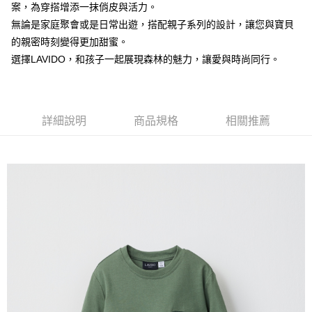
【注意事項】
案，為穿搭增添一抹俏皮與活力。
付款後7-11取貨
1.本服務係由「台灣大哥大股份有限公司」（以下簡稱本公司）所提供，讓
無論是家庭聚會或是日常出遊，搭配親子系列的設計，讓您與寶貝
用戶於交易時，得透過本服務購買商品或服務，並由商店將買賣／分期付款
每筆NT$60，滿NT$1,500(含以上)免運費
的親密時刻變得更加甜蜜。
買賣價金債權讓與本公司後，依約使用本公司帳單繳交帳款。
2.基於同意付款使用「大哥付你分期」之契約關係目的，商店將以您的個人
選擇LAVIDO，和孩子一起展現森林的魅力，讓愛與時尚同行。
宅配
資料（包含姓名、電話或地址）提供予台灣大哥大進項蒐集、處理及利用，
由本公司與您本人進行分期帳單所需資料之確認、核對及更正。
每筆NT$100，滿NT$3,000(含以上)免運費
3.完整用戶服務條款，請詳閱以下連結：
https://oppay.tw/userRule
詳細說明
商品規格
相關推薦