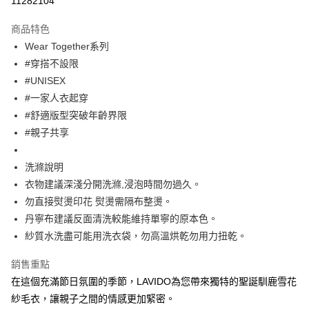
11282104
Apple Pay
商品特色
街口支付
Wear Together系列
#穿搭不設限
悠遊付
#UNISEX
大哥付你分期
#一家人衣起穿
相關說明
#舒適版型突破年齡界限
【大哥付你分期使用說明】
#親子共享
ATM付款
1.本服務由台灣大哥大提供，台灣大哥大用戶可立即使用無須另外申請。
2.付款方式選擇「大哥付你分期」，訂單成立後會自動跳轉到大哥付的交易
流程，驗證手機門號後，選擇欲分期的期數、繳款截止日，確認付款後即完
洗滌說明
運送方式
成交易。
衣物建議深淺分開洗滌,浸泡時間勿過久。
3.實際核准額度、可分期數及費用金額請依後續交易確認頁面所載為準。
全家取貨付款
4.訂單成立30分鐘內，如未前往確認交易或遇審核未通過，訂單將自動取
勿直接熨燙印花 熨燙需隔布整燙。
每筆NT$60，滿NT$1,499(含以上)免運費
消。如遇「轉專審核」未通過狀況，表示未達大哥付你分期系統評分，恕無
丹寧布建議反面清洗較能維持單寧的原本色。
法說明評估內容。
紗質水洗盡可能用洗衣袋，勿高溫烘乾勿用力扭乾。
付款後全家取貨
【繳款方式說明】
1.分期款項不併入電信帳單，「大哥付你分期」於每月結算日後寄送繳費提
每筆NT$60，滿NT$1,498(含以上)免運費
醒簡訊。
銷售重點
2.透過簡訊連結打開帳單後，可選擇「超商條碼／台灣大直營門市／銀行轉
7-11取貨付款
在這個充滿節日氛圍的季節，LAVIDO為您帶來獨特的聖誕馴鹿雪花
帳／街口支付／iPASS MONEY」等通路繳費。
紗毛衣，讓親子之間的情感更加緊密。
每筆NT$60，滿NT$1,500(含以上)免運費