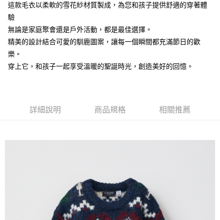
【注意事項】
這款毛衣以柔軟的雪花紗材質製成，為您和孩子提供舒適的穿著體
付款後7-11取貨
1.本服務係由「台灣大哥大股份有限公司」（以下簡稱本公司）所提供，讓
驗
用戶於交易時，得透過本服務購買商品或服務，並由商店將買賣／分期付款
每筆NT$60，滿NT$1,500(含以上)免運費
無論是家庭聚會還是戶外活動，都是最佳選擇。
買賣價金債權讓與本公司後，依約使用本公司帳單繳交帳款。
2.基於同意付款使用「大哥付你分期」之契約關係目的，商店將以您的個人
精美的設計結合可愛的馴鹿圖案，讓每一個瞬間都充滿節日的歡
宅配
資料（包含姓名、電話或地址）提供予台灣大哥大進項蒐集、處理及利用，
樂。
由本公司與您本人進行分期帳單所需資料之確認、核對及更正。
每筆NT$100，滿NT$3,000(含以上)免運費
3.完整用戶服務條款，請詳閱以下連結：
https://oppay.tw/userRule
穿上它，和孩子一起享受溫暖的聖誕時光，創造美好的回憶。
詳細說明
商品規格
相關推薦