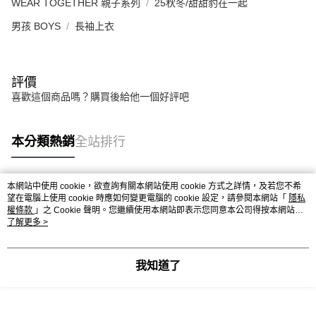
WEAR TOGETHER 親子系列
25秋冬/甜甜豹在一起
男孩 BOYS
長袖上衣
評價
喜歡這個商品嗎？購買後給他一個好評吧
本分類熱銷
全站排行
本網站中使用 cookie，欲查詢有關本網站使用 cookie 方式之詳情，及若您不希
熱門標籤
望在電腦上使用 cookie 時應如何變更電腦的 cookie 設定，請參閱本網站「
隱私
權條款
」之 Cookie 聲明。您繼續使用本網站即表示您同意本公司得按本網站使
用條款之 Cookie 聲明使用 cookie。
了解更多 >
我知道了