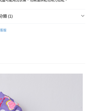
洗盡可能用洗衣袋，勿高溫烘乾勿用力扭乾。
分期
你分期使用說明】
類 (1)
由台灣大哥大提供，台灣大哥大用戶可立即使用無須另外申請。
式選擇「大哥付你分期」，訂單成立後會自動跳轉到大哥付的交易
證手機門號後，選擇欲分期的期數、繳款截止日，確認付款後即
舒棉睡衣組
。
客服
准額度、可分期數及費用金額請依後續交易確認頁面所載為準。
立30分鐘內，如未前往確認交易或遇審核未通過，訂單將自動取
付款
「轉專審核」未通過狀況，表示未達大哥付你分期系統評分，恕
0，滿NT$1,200(含以上)免運費
評估內容。
式說明】
家取貨
項不併入電信帳單，「大哥付你分期」於每月結算日後寄送繳費提
0，滿NT$1,200(含以上)免運費
訊連結打開帳單後，可選擇「超商條碼／台灣大直營門市／銀行轉
付／iPASS MONEY」等通路繳費。
付款
項】
0，滿NT$1,500(含以上)免運費
係由「台灣大哥大股份有限公司」（以下簡稱本公司）所提供，讓
易時，得透過本服務購買商品或服務，並由商店將買賣／分期付
1取貨
金債權讓與本公司後，依約使用本公司帳單繳交帳款。
0，滿NT$1,500(含以上)免運費
意付款使用「大哥付你分期」之契約關係目的，商店將以您的個人
含姓名、電話或地址）提供予台灣大哥大進項蒐集、處理及利
公司與您本人進行分期帳單所需資料之確認、核對及更正。
戶服務條款，請詳閱以下連結：
https://oppay.tw/userRule