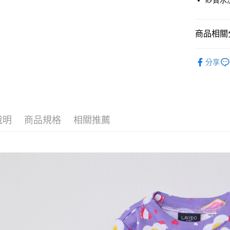
紗質水
大哥付你
相關說明
【大哥付
ATM付款
商品相關分
1.本服務
2.付款方
流程，驗
特價SALE
完成交易
分享
運送方式
3.實際核
4.訂單成
全家取貨
消。如遇
每筆NT$6
無法說明
【繳款方
付款後全
1.分期款
說明
商品規格
相關推薦
醒簡訊。
每筆NT$6
2.透過簡
帳／街口支
7-11取貨
【注意事
每筆NT$6
1.本服務
用戶於交
付款後7-1
款買賣價
每筆NT$6
2.基於同
資料（包
宅配
用，由本
3.完整用