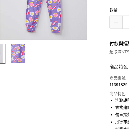
數量
付款與運
超取滿NT$
付款方式
商品特色
信用卡一
商品編號
11391829
超商取貨
商品特色
Apple Pay
洗滌說
衣物建
街口支付
勿直接
悠遊付
丹寧布