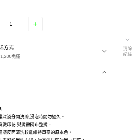
送方式
清除
紀錄
1,200免運
次付款
付款
明
議深淺分開洗滌,浸泡時間勿過久。
熨燙印花 熨燙需隔布整燙。
建議反面清洗較能維持單寧的原本色。