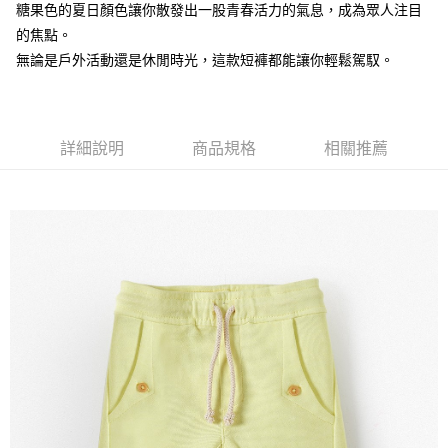
【注意事項】
糖果色的夏日顏色讓你散發出一股青春活力的氣息，成為眾人注目
付款後7-11取貨
1.本服務係由「台灣大哥大股份有限公司」（以下簡稱本公司）所提供，讓
的焦點。
用戶於交易時，得透過本服務購買商品或服務，並由商店將買賣／分期付款
每筆NT$60，滿NT$1,500(含以上)免運費
無論是戶外活動還是休閒時光，這款短褲都能讓你輕鬆駕馭。
買賣價金債權讓與本公司後，依約使用本公司帳單繳交帳款。
2.基於同意付款使用「大哥付你分期」之契約關係目的，商店將以您的個人
宅配
資料（包含姓名、電話或地址）提供予台灣大哥大進項蒐集、處理及利用，
由本公司與您本人進行分期帳單所需資料之確認、核對及更正。
每筆NT$100，滿NT$3,000(含以上)免運費
3.完整用戶服務條款，請詳閱以下連結：
https://oppay.tw/userRule
詳細說明
商品規格
相關推薦