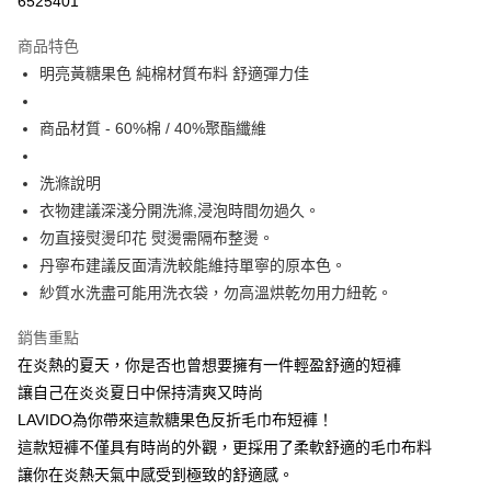
6525401
Apple Pay
商品特色
街口支付
明亮黃糖果色 純棉材質布料 舒適彈力佳
悠遊付
商品材質 - 60%棉 / 40%聚酯纖維
大哥付你分期
相關說明
洗滌說明
【大哥付你分期使用說明】
衣物建議深淺分開洗滌,浸泡時間勿過久。
ATM付款
1.本服務由台灣大哥大提供，台灣大哥大用戶可立即使用無須另外申請。
勿直接熨燙印花 熨燙需隔布整燙。
2.付款方式選擇「大哥付你分期」，訂單成立後會自動跳轉到大哥付的交易
流程，驗證手機門號後，選擇欲分期的期數、繳款截止日，確認付款後即完
丹寧布建議反面清洗較能維持單寧的原本色。
運送方式
成交易。
紗質水洗盡可能用洗衣袋，勿高溫烘乾勿用力紐乾。
3.實際核准額度、可分期數及費用金額請依後續交易確認頁面所載為準。
全家取貨付款
4.訂單成立30分鐘內，如未前往確認交易或遇審核未通過，訂單將自動取
每筆NT$60，滿NT$1,499(含以上)免運費
銷售重點
消。如遇「轉專審核」未通過狀況，表示未達大哥付你分期系統評分，恕無
法說明評估內容。
在炎熱的夏天，你是否也曾想要擁有一件輕盈舒適的短褲
付款後全家取貨
【繳款方式說明】
讓自己在炎炎夏日中保持清爽又時尚
1.分期款項不併入電信帳單，「大哥付你分期」於每月結算日後寄送繳費提
每筆NT$60，滿NT$1,498(含以上)免運費
醒簡訊。
LAVIDO為你帶來這款糖果色反折毛巾布短褲！
2.透過簡訊連結打開帳單後，可選擇「超商條碼／台灣大直營門市／銀行轉
7-11取貨付款
這款短褲不僅具有時尚的外觀，更採用了柔軟舒適的毛巾布料
帳／街口支付／iPASS MONEY」等通路繳費。
讓你在炎熱天氣中感受到極致的舒適感。
每筆NT$60，滿NT$1,500(含以上)免運費