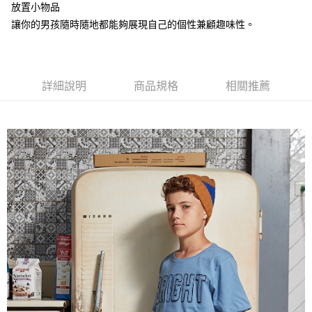
【注意事項】
放置小物品
付款後7-11取貨
1.本服務係由「台灣大哥大股份有限公司」（以下簡稱本公司）所提供，讓
讓你的男孩隨時隨地都能夠展現自己的個性兼顧趣味性。
用戶於交易時，得透過本服務購買商品或服務，並由商店將買賣／分期付款
每筆NT$60，滿NT$1,500(含以上)免運費
買賣價金債權讓與本公司後，依約使用本公司帳單繳交帳款。
2.基於同意付款使用「大哥付你分期」之契約關係目的，商店將以您的個人
宅配
資料（包含姓名、電話或地址）提供予台灣大哥大進項蒐集、處理及利用，
由本公司與您本人進行分期帳單所需資料之確認、核對及更正。
每筆NT$100，滿NT$3,000(含以上)免運費
詳細說明
商品規格
相關推薦
3.完整用戶服務條款，請詳閱以下連結：
https://oppay.tw/userRule