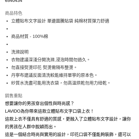
6540434
Apple Pay
商品特色
街口支付
立體貼布文字設計 單邊圖騰貼袋 純棉材質彈力舒適
悠遊付
商品材質 - 100%棉
大哥付你分期
相關說明
洗滌說明
【大哥付你分期使用說明】
衣物建議深淺分開洗滌,浸泡時間勿過久。
ATM付款
1.本服務由台灣大哥大提供，台灣大哥大用戶可立即使用無須另外申請。
勿直接熨燙印花 熨燙需隔布整燙。
2.付款方式選擇「大哥付你分期」，訂單成立後會自動跳轉到大哥付的交易
流程，驗證手機門號後，選擇欲分期的期數、繳款截止日，確認付款後即完
丹寧布建議反面清洗較能維持單寧的原本色。
運送方式
成交易。
紗質水洗盡可能用洗衣袋，勿高溫烘乾勿用力紐乾。
3.實際核准額度、可分期數及費用金額請依後續交易確認頁面所載為準。
全家取貨付款
4.訂單成立30分鐘內，如未前往確認交易或遇審核未通過，訂單將自動取
每筆NT$60，滿NT$1,200(含以上)免運費
銷售重點
消。如遇「轉專審核」未通過狀況，表示未達大哥付你分期系統評分，恕無
法說明評估內容。
想要讓你的男孩穿出個性與時尚感？
付款後全家取貨
【繳款方式說明】
LAVIDO為你帶來這款立體貼布文字口袋上衣！
1.分期款項不併入電信帳單，「大哥付你分期」於每月結算日後寄送繳費提
每筆NT$60，滿NT$1,200(含以上)免運費
醒簡訊。
這款上衣不僅具有舒適的質感，更融入了立體貼布文字設計，讓你
2.透過簡訊連結打開帳單後，可選擇「超商條碼／台灣大直營門市／銀行轉
7-11取貨付款
的男孩在人群中脫穎而出。
帳／街口支付／iPASS MONEY」等通路繳費。
這是一個結合時尚與實用的設計，印花口袋不僅能夠裝飾，還可以
每筆NT$60，滿NT$1,500(含以上)免運費