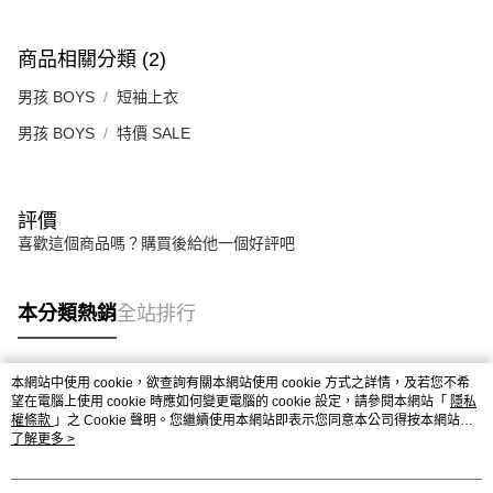
商品相關分類 (2)
男孩 BOYS
短袖上衣
男孩 BOYS
特價 SALE
評價
喜歡這個商品嗎？購買後給他一個好評吧
本分類熱銷
全站排行
本網站中使用 cookie，欲查詢有關本網站使用 cookie 方式之詳情，及若您不希
熱門標籤
望在電腦上使用 cookie 時應如何變更電腦的 cookie 設定，請參閱本網站「
隱私
權條款
」之 Cookie 聲明。您繼續使用本網站即表示您同意本公司得按本網站使
用條款之 Cookie 聲明使用 cookie。
了解更多 >