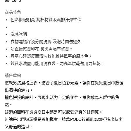
6541843
Apple Pay
商品特色
街口支付
色彩搭配明亮 純棉材質吸濕排汗彈性佳
悠遊付
洗滌說明
大哥付你分期
衣物建議深淺分開洗滌,浸泡時間勿過久。
相關說明
勿直接熨燙印花 熨燙需隔布整燙。
【大哥付你分期使用說明】
丹寧布建議反面清洗較能維持單寧的原本色。
ATM付款
1.本服務由台灣大哥大提供，台灣大哥大用戶可立即使用無須另外申請。
紗質水洗盡可能用洗衣袋，勿高溫烘乾勿用力紐乾。
2.付款方式選擇「大哥付你分期」，訂單成立後會自動跳轉到大哥付的交易
流程，驗證手機門號後，選擇欲分期的期數、繳款截止日，確認付款後即完
運送方式
成交易。
銷售重點
3.實際核准額度、可分期數及費用金額請依後續交易確認頁面所載為準。
全家取貨付款
這款男孩風格上衣，結合了夏日色彩元素，讓你在炎炎夏日中散發
4.訂單成立30分鐘內，如未前往確認交易或遇審核未通過，訂單將自動取
每筆NT$60，滿NT$1,200(含以上)免運費
出獨特的魅力。
消。如遇「轉專審核」未通過狀況，表示未達大哥付你分期系統評分，恕無
法說明評估內容。
撞色拼接的設計，展現出活力十足的個性，讓你成為人群中的焦
付款後全家取貨
【繳款方式說明】
點。
1.分期款項不併入電信帳單，「大哥付你分期」於每月結算日後寄送繳費提
每筆NT$60，滿NT$1,200(含以上)免運費
醒簡訊。
舒適的面料在炎炎夏日中還是可以感受涼爽的舒適感。
2.透過簡訊連結打開帳單後，可選擇「超商條碼／台灣大直營門市／銀行轉
7-11取貨付款
無論是出門遊玩還是參加聚會，這款POLO衫都能為你打造出時尚
帳／街口支付／iPASS MONEY」等通路繳費。
又舒適的造型。
每筆NT$60，滿NT$1,500(含以上)免運費