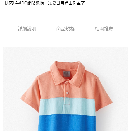
【注意事項】
快來LAVIDO網站選購，讓夏日時尚由你主宰！
付款後7-11取貨
1.本服務係由「台灣大哥大股份有限公司」（以下簡稱本公司）所提供，讓
用戶於交易時，得透過本服務購買商品或服務，並由商店將買賣／分期付款
每筆NT$60，滿NT$1,500(含以上)免運費
買賣價金債權讓與本公司後，依約使用本公司帳單繳交帳款。
2.基於同意付款使用「大哥付你分期」之契約關係目的，商店將以您的個人
宅配
資料（包含姓名、電話或地址）提供予台灣大哥大進項蒐集、處理及利用，
詳細說明
商品規格
相關推薦
由本公司與您本人進行分期帳單所需資料之確認、核對及更正。
每筆NT$100，滿NT$3,000(含以上)免運費
3.完整用戶服務條款，請詳閱以下連結：
https://oppay.tw/userRule