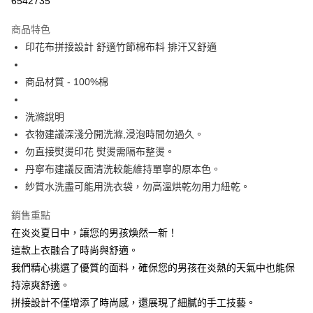
6542735
Apple Pay
商品特色
街口支付
印花布拼接設計 舒適竹節棉布料 排汗又舒適
悠遊付
商品材質 - 100%棉
大哥付你分期
相關說明
洗滌說明
【大哥付你分期使用說明】
衣物建議深淺分開洗滌,浸泡時間勿過久。
ATM付款
1.本服務由台灣大哥大提供，台灣大哥大用戶可立即使用無須另外申請。
勿直接熨燙印花 熨燙需隔布整燙。
2.付款方式選擇「大哥付你分期」，訂單成立後會自動跳轉到大哥付的交易
流程，驗證手機門號後，選擇欲分期的期數、繳款截止日，確認付款後即完
丹寧布建議反面清洗較能維持單寧的原本色。
運送方式
成交易。
紗質水洗盡可能用洗衣袋，勿高溫烘乾勿用力紐乾。
3.實際核准額度、可分期數及費用金額請依後續交易確認頁面所載為準。
全家取貨付款
4.訂單成立30分鐘內，如未前往確認交易或遇審核未通過，訂單將自動取
每筆NT$60，滿NT$1,200(含以上)免運費
銷售重點
消。如遇「轉專審核」未通過狀況，表示未達大哥付你分期系統評分，恕無
法說明評估內容。
在炎炎夏日中，讓您的男孩煥然一新！
付款後全家取貨
【繳款方式說明】
這款上衣融合了時尚與舒適。
1.分期款項不併入電信帳單，「大哥付你分期」於每月結算日後寄送繳費提
每筆NT$60，滿NT$1,200(含以上)免運費
醒簡訊。
我們精心挑選了優質的面料，確保您的男孩在炎熱的天氣中也能保
2.透過簡訊連結打開帳單後，可選擇「超商條碼／台灣大直營門市／銀行轉
7-11取貨付款
持涼爽舒適。
帳／街口支付／iPASS MONEY」等通路繳費。
拼接設計不僅增添了時尚感，還展現了細膩的手工技藝。
每筆NT$60，滿NT$1,500(含以上)免運費