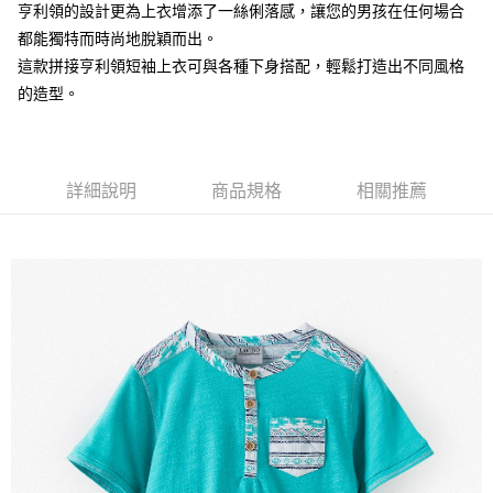
【注意事項】
亨利領的設計更為上衣增添了一絲俐落感，讓您的男孩在任何場合
付款後7-11取貨
1.本服務係由「台灣大哥大股份有限公司」（以下簡稱本公司）所提供，讓
都能獨特而時尚地脫穎而出。
用戶於交易時，得透過本服務購買商品或服務，並由商店將買賣／分期付款
每筆NT$60，滿NT$1,500(含以上)免運費
這款拼接亨利領短袖上衣可與各種下身搭配，輕鬆打造出不同風格
買賣價金債權讓與本公司後，依約使用本公司帳單繳交帳款。
2.基於同意付款使用「大哥付你分期」之契約關係目的，商店將以您的個人
的造型。
宅配
資料（包含姓名、電話或地址）提供予台灣大哥大進項蒐集、處理及利用，
由本公司與您本人進行分期帳單所需資料之確認、核對及更正。
每筆NT$100，滿NT$3,000(含以上)免運費
3.完整用戶服務條款，請詳閱以下連結：
https://oppay.tw/userRule
詳細說明
商品規格
相關推薦