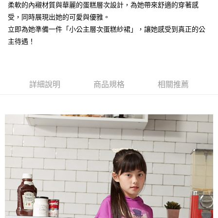
【注意事項】
柔軟的內襯材質與華麗的蛋糕層次設計，為她帶來舒適的穿著感
付款後7-11取貨
1.本服務係由「台灣大哥大股份有限公司」（以下簡稱本公司）所提供，讓
受，同時展現出她的可愛與優雅。
用戶於交易時，得透過本服務購買商品或服務，並由商店將買賣／分期付款
每筆NT$60，滿NT$1,500(含以上)免運費
立即為她準備一件「小公主層次蛋糕紗裙」，讓她感受到真正的公
買賣價金債權讓與本公司後，依約使用本公司帳單繳交帳款。
2.基於同意付款使用「大哥付你分期」之契約關係目的，商店將以您的個人
主待遇！
宅配
資料（包含姓名、電話或地址）提供予台灣大哥大進項蒐集、處理及利用，
由本公司與您本人進行分期帳單所需資料之確認、核對及更正。
每筆NT$100，滿NT$3,000(含以上)免運費
3.完整用戶服務條款，請詳閱以下連結：
https://oppay.tw/userRule
詳細說明
商品規格
相關推薦