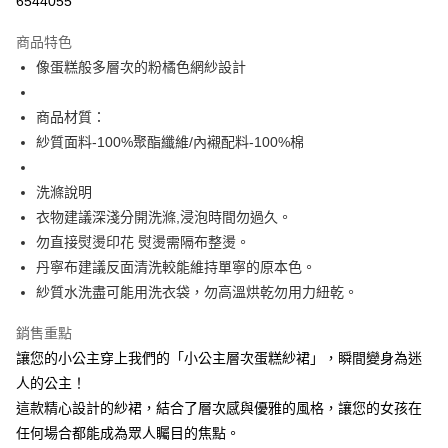
6544055
Apple Pay
商品特色
街口支付
像蛋糕般多層次的粉橘色網紗設計
悠遊付
商品材質：
大哥付你分期
紗質面料-100%聚酯纖維/內襯配料-100%棉
相關說明
【大哥付你分期使用說明】
洗滌說明
ATM付款
1.本服務由台灣大哥大提供，台灣大哥大用戶可立即使用無須另外申請。
衣物建議深淺分開洗滌,浸泡時間勿過久。
2.付款方式選擇「大哥付你分期」，訂單成立後會自動跳轉到大哥付的交易
流程，驗證手機門號後，選擇欲分期的期數、繳款截止日，確認付款後即完
勿直接熨燙印花 熨燙需隔布整燙。
運送方式
成交易。
丹寧布建議反面清洗較能維持單寧的原本色。
3.實際核准額度、可分期數及費用金額請依後續交易確認頁面所載為準。
全家取貨付款
4.訂單成立30分鐘內，如未前往確認交易或遇審核未通過，訂單將自動取
紗質水洗盡可能用洗衣袋，勿高溫烘乾勿用力紐乾。
每筆NT$60，滿NT$1,499(含以上)免運費
消。如遇「轉專審核」未通過狀況，表示未達大哥付你分期系統評分，恕無
法說明評估內容。
銷售重點
付款後全家取貨
【繳款方式說明】
讓您的小公主穿上我們的「小公主層次蛋糕紗裙」，瞬間變身為迷
1.分期款項不併入電信帳單，「大哥付你分期」於每月結算日後寄送繳費提
每筆NT$60，滿NT$1,498(含以上)免運費
醒簡訊。
人的公主！
2.透過簡訊連結打開帳單後，可選擇「超商條碼／台灣大直營門市／銀行轉
7-11取貨付款
這款精心設計的紗裙，結合了層次感與優雅的風格，讓您的女孩在
帳／街口支付／iPASS MONEY」等通路繳費。
任何場合都能成為眾人矚目的焦點。
每筆NT$60，滿NT$1,500(含以上)免運費