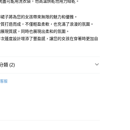
你分期使用說明】
洗盡可能用洗衣袋，勿高溫烘乾勿用力紐乾。
由台灣大哥大提供，台灣大哥大用戶可立即使用無須另外申請。
式選擇「大哥付你分期」，訂單成立後會自動跳轉到大哥付的交易
證手機門號後，選擇欲分期的期數、繳款截止日，確認付款後即
的裙子將為您的女孩帶來無限的魅力和優雅。
。
紗質打造而成，不僅輕盈柔軟，也充滿了浪漫的氛圍。
准額度、可分期數及費用金額請依後續交易確認頁面所載為準。
調展現質感，同時也展現出柔和的氛圍。
立30分鐘內，如未前往確認交易或遇審核未通過，訂單將自動取
付款
「轉專審核」未通過狀況，表示未達大哥付你分期系統評分，恕
層次蓬度設計增添了豐盈感，讓您的女孩在穿著時更加自
0，滿NT$1,499(含以上)免運費
評估內容。
。
式說明】
家取貨
項不併入電信帳單，「大哥付你分期」於每月結算日後寄送繳費提
0，滿NT$1,498(含以上)免運費
訊連結打開帳單後，可選擇「超商條碼／台灣大直營門市／銀行轉
類 (2)
付／iPASS MONEY」等通路繳費。
付款
S
裙子
項】
0，滿NT$1,500(含以上)免運費
客服
係由「台灣大哥大股份有限公司」（以下簡稱本公司）所提供，讓
S
特價 SALE
易時，得透過本服務購買商品或服務，並由商店將買賣／分期付
1取貨
金債權讓與本公司後，依約使用本公司帳單繳交帳款。
0，滿NT$1,500(含以上)免運費
意付款使用「大哥付你分期」之契約關係目的，商店將以您的個人
含姓名、電話或地址）提供予台灣大哥大進項蒐集、處理及利
公司與您本人進行分期帳單所需資料之確認、核對及更正。
戶服務條款，請詳閱以下連結：
https://oppay.tw/userRule
00，滿NT$3,000(含以上)免運費