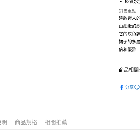
【大哥付
紗質水
ATM付款
1.本服務
銷售重點
2.付款方
流程，驗
這款迷人
完成交易
運送方式
由細緻的
3.實際核
它的灰色
4.訂單成
全家取貨
消。如遇
裙子的多
每筆NT$6
無法說明
信和優雅
【繳款方
付款後全
1.分期款
醒簡訊。
每筆NT$6
2.透過簡
商品相關分
帳／街口支
7-11取貨
女孩 GIRL
【注意事
每筆NT$6
分享
1.本服務
女孩 GIRL
用戶於交
付款後7-1
款買賣價
每筆NT$6
2.基於同
資料（包
宅配
用，由本
說明
商品規格
相關推薦
3.完整用
每筆NT$1