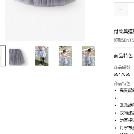
付款與運
超取滿NT$
付款方式
商品特色
信用卡一
商品編號
6547665
超商取貨
商品特色
Apple Pay
高質感
街口支付
洗滌說
悠遊付
衣物建
勿直接
大哥付你
丹寧布
相關說明