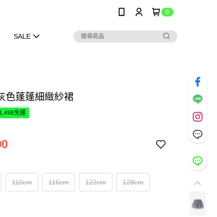
0
SALE
灰色蓬蓬細緻紗裙
1,498免運
90
110cm
116cm
122cm
128cm