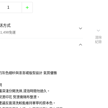
送方式
1,498免運
清除
紀錄
次付款
付款
的灰色細紗與澎澎裙版型設計 氣質優雅
明
議深淺分開洗滌,浸泡時間勿過久。
熨燙印花 熨燙需隔布整燙。
分期
建議反面清洗較能維持單寧的原本色。