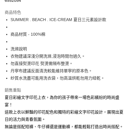
6552054
Apple Pay
商品特色
街口支付
SUMMER . BEACH . ICE-CREAM 夏日三元素設計款
悠遊付
商品材質 - 100%棉
大哥付你分期
相關說明
洗滌說明
【大哥付你分期使用說明】
衣物建議深淺分開洗滌,浸泡時間勿過久。
ATM付款
1.本服務由台灣大哥大提供，台灣大哥大用戶可立即使用無須另外申請。
勿直接熨燙印花 熨燙需隔布整燙。
2.付款方式選擇「大哥付你分期」，訂單成立後會自動跳轉到大哥付的交易
流程，驗證手機門號後，選擇欲分期的期數、繳款截止日，確認付款後即完
丹寧布建議反面清洗較能維持單寧的原本色。
運送方式
成交易。
紗質水洗盡可能用洗衣袋，勿高溫烘乾勿用力紐乾。
3.實際核准額度、可分期數及費用金額請依後續交易確認頁面所載為準。
全家取貨付款
4.訂單成立30分鐘內，如未前往確認交易或遇審核未通過，訂單將自動取
每筆NT$60，滿NT$1,200(含以上)免運費
銷售重點
消。如遇「轉專審核」未通過狀況，表示未達大哥付你分期系統評分，恕無
法說明評估內容。
夏日彩繪文字印花上衣，為你的孩子帶來一場色彩繽紛的時尚盛
付款後全家取貨
【繳款方式說明】
宴！
1.分期款項不併入電信帳單，「大哥付你分期」於每月結算日後寄送繳費提
每筆NT$60，滿NT$1,200(含以上)免運費
醒簡訊。
這款上衣以鮮豔的印花配色和獨特的彩繪文字印花設計，展現出夏
2.透過簡訊連結打開帳單後，可選擇「超商條碼／台灣大直營門市／銀行轉
7-11取貨付款
日的活力與青春氛圍。
帳／街口支付／iPASS MONEY」等通路繳費。
無論是搭配短褲、牛仔褲還是運動褲，都能輕鬆打造出時尚搭配。
每筆NT$60，滿NT$1,500(含以上)免運費