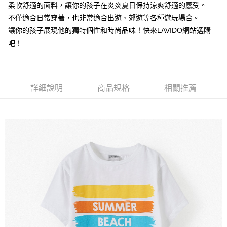
【注意事項】
柔軟舒適的面料，讓你的孩子在炎炎夏日保持涼爽舒適的感受。
付款後7-11取貨
1.本服務係由「台灣大哥大股份有限公司」（以下簡稱本公司）所提供，讓
不僅適合日常穿著，也非常適合出遊、郊遊等各種遊玩場合。
用戶於交易時，得透過本服務購買商品或服務，並由商店將買賣／分期付款
每筆NT$60，滿NT$1,500(含以上)免運費
讓你的孩子展現他的獨特個性和時尚品味！快來LAVIDO網站選購
買賣價金債權讓與本公司後，依約使用本公司帳單繳交帳款。
2.基於同意付款使用「大哥付你分期」之契約關係目的，商店將以您的個人
吧！
宅配
資料（包含姓名、電話或地址）提供予台灣大哥大進項蒐集、處理及利用，
由本公司與您本人進行分期帳單所需資料之確認、核對及更正。
每筆NT$100，滿NT$3,000(含以上)免運費
3.完整用戶服務條款，請詳閱以下連結：
https://oppay.tw/userRule
詳細說明
商品規格
相關推薦