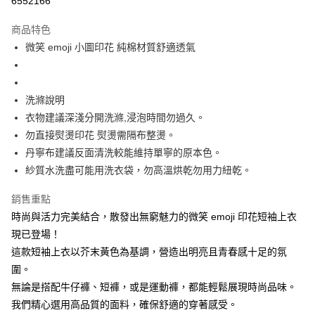
6552166
Apple Pay
商品特色
街口支付
微笑 emoji 小圖印花 純棉材質舒適透氣
悠遊付
大哥付你分期
洗滌說明
相關說明
衣物建議深淺分開洗滌,浸泡時間勿過久。
【大哥付你分期使用說明】
勿直接熨燙印花 熨燙需隔布整燙。
ATM付款
1.本服務由台灣大哥大提供，台灣大哥大用戶可立即使用無須另外申請。
丹寧布建議反面清洗較能維持單寧的原本色。
2.付款方式選擇「大哥付你分期」，訂單成立後會自動跳轉到大哥付的交易
流程，驗證手機門號後，選擇欲分期的期數、繳款截止日，確認付款後即完
紗質水洗盡可能用洗衣袋，勿高溫烘乾勿用力紐乾。
運送方式
成交易。
3.實際核准額度、可分期數及費用金額請依後續交易確認頁面所載為準。
全家取貨付款
銷售重點
4.訂單成立30分鐘內，如未前往確認交易或遇審核未通過，訂單將自動取
每筆NT$60，滿NT$1,200(含以上)免運費
時尚與活力完美結合，散發出無窮魅力的微笑 emoji 印花短袖上衣
消。如遇「轉專審核」未通過狀況，表示未達大哥付你分期系統評分，恕無
法說明評估內容。
現已登場！
付款後全家取貨
【繳款方式說明】
這款短袖上衣以芥末黃色為基調，營造出明亮且青春感十足的氛
1.分期款項不併入電信帳單，「大哥付你分期」於每月結算日後寄送繳費提
每筆NT$60，滿NT$1,200(含以上)免運費
醒簡訊。
圍。
2.透過簡訊連結打開帳單後，可選擇「超商條碼／台灣大直營門市／銀行轉
7-11取貨付款
無論是搭配牛仔褲、短褲，或是運動褲，都能輕鬆展現時尚品味。
帳／街口支付／iPASS MONEY」等通路繳費。
我們精心選用高品質的面料，確保舒適的穿著感受。
每筆NT$60，滿NT$1,500(含以上)免運費