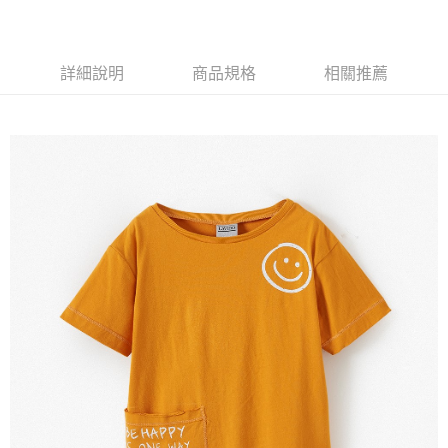
【注意事項】
付款後7-11取貨
1.本服務係由「台灣大哥大股份有限公司」（以下簡稱本公司）所提供，讓
用戶於交易時，得透過本服務購買商品或服務，並由商店將買賣／分期付款
每筆NT$60，滿NT$1,500(含以上)免運費
買賣價金債權讓與本公司後，依約使用本公司帳單繳交帳款。
詳細說明
商品規格
相關推薦
2.基於同意付款使用「大哥付你分期」之契約關係目的，商店將以您的個人
宅配
資料（包含姓名、電話或地址）提供予台灣大哥大進項蒐集、處理及利用，
由本公司與您本人進行分期帳單所需資料之確認、核對及更正。
每筆NT$100，滿NT$3,000(含以上)免運費
3.完整用戶服務條款，請詳閱以下連結：
https://oppay.tw/userRule