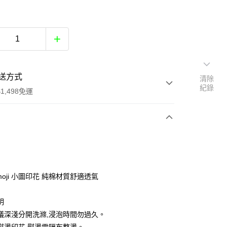
送方式
清除
紀錄
1,498免運
次付款
付款
moji 小圖印花 純棉材質舒適透氣
明
議深淺分開洗滌,浸泡時間勿過久。