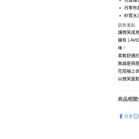
勿直接
大哥付你
丹寧布
相關說明
【大哥付
紗質水
ATM付款
1.本服務
銷售重點
2.付款方
流程，驗
讓微笑成
完成交易
運送方式
擁有 LAV
3.實際核
味。
4.訂單成
全家取貨
消。如遇
柔軟舒適
每筆NT$6
無法說明
無論是與朋
【繳款方
付款後全
花短袖上
1.分期款
醒簡訊。
以微笑面
每筆NT$6
2.透過簡
帳／街口支
7-11取貨
商品相關分
【注意事
每筆NT$6
1.本服務
用戶於交
付款後7-1
男孩 BOY
款買賣價
分享
每筆NT$6
男孩 BOY
2.基於同
資料（包
宅配
女孩 GIRL
用，由本
3.完整用