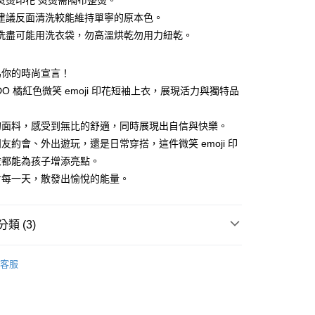
熨燙印花 熨燙需隔布整燙。
分期
建議反面清洗較能維持單寧的原本色。
你分期使用說明】
洗盡可能用洗衣袋，勿高溫烘乾勿用力紐乾。
由台灣大哥大提供，台灣大哥大用戶可立即使用無須另外申請。
式選擇「大哥付你分期」，訂單成立後會自動跳轉到大哥付的交易
證手機門號後，選擇欲分期的期數、繳款截止日，確認付款後即
為你的時尚宣言！
。
IDO 橘紅色微笑 emoji 印花短袖上衣，展現活力與獨特品
准額度、可分期數及費用金額請依後續交易確認頁面所載為準。
立30分鐘內，如未前往確認交易或遇審核未通過，訂單將自動取
付款
「轉專審核」未通過狀況，表示未達大哥付你分期系統評分，恕
的面料，感受到無比的舒適，同時展現出自信與快樂。
0，滿NT$1,499(含以上)免運費
評估內容。
友約會、外出遊玩，還是日常穿搭，這件微笑 emoji 印
式說明】
家取貨
衣都能為孩子增添亮點。
項不併入電信帳單，「大哥付你分期」於每月結算日後寄送繳費提
對每一天，散發出愉悅的能量。
0，滿NT$1,498(含以上)免運費
訊連結打開帳單後，可選擇「超商條碼／台灣大直營門市／銀行轉
付／iPASS MONEY」等通路繳費。
付款
類 (3)
項】
0，滿NT$1,500(含以上)免運費
係由「台灣大哥大股份有限公司」（以下簡稱本公司）所提供，讓
易時，得透過本服務購買商品或服務，並由商店將買賣／分期付
1取貨
S
短袖上衣
金債權讓與本公司後，依約使用本公司帳單繳交帳款。
客服
0，滿NT$1,500(含以上)免運費
S
意付款使用「大哥付你分期」之契約關係目的，商店將以您的個人
特價 SALE
含姓名、電話或地址）提供予台灣大哥大進項蒐集、處理及利
S
特價 SALE
公司與您本人進行分期帳單所需資料之確認、核對及更正。
戶服務條款，請詳閱以下連結：
https://oppay.tw/userRule