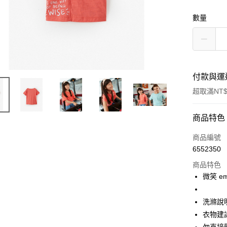
數量
付款與運
超取滿NT$
付款方式
商品特色
信用卡一
商品編號
6552350
超商取貨
商品特色
Apple Pay
微笑 e
街口支付
洗滌說
悠遊付
衣物建