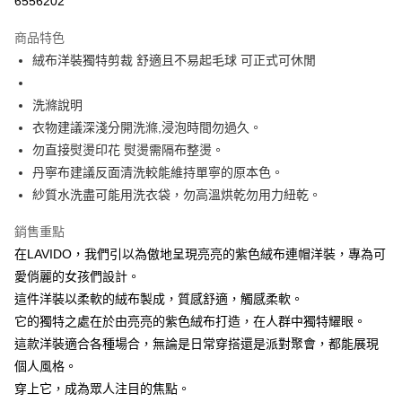
6556202
Apple Pay
商品特色
街口支付
絨布洋裝獨特剪裁 舒適且不易起毛球 可正式可休閒
悠遊付
洗滌說明
大哥付你分期
衣物建議深淺分開洗滌,浸泡時間勿過久。
相關說明
勿直接熨燙印花 熨燙需隔布整燙。
【大哥付你分期使用說明】
丹寧布建議反面清洗較能維持單寧的原本色。
ATM付款
1.本服務由台灣大哥大提供，台灣大哥大用戶可立即使用無須另外申請。
紗質水洗盡可能用洗衣袋，勿高溫烘乾勿用力紐乾。
2.付款方式選擇「大哥付你分期」，訂單成立後會自動跳轉到大哥付的交易
流程，驗證手機門號後，選擇欲分期的期數、繳款截止日，確認付款後即完
運送方式
成交易。
銷售重點
3.實際核准額度、可分期數及費用金額請依後續交易確認頁面所載為準。
全家取貨付款
在LAVIDO，我們引以為傲地呈現亮亮的紫色絨布連帽洋裝，專為可
4.訂單成立30分鐘內，如未前往確認交易或遇審核未通過，訂單將自動取
每筆NT$60，滿NT$1,200(含以上)免運費
愛俏麗的女孩們設計。
消。如遇「轉專審核」未通過狀況，表示未達大哥付你分期系統評分，恕無
法說明評估內容。
這件洋裝以柔軟的絨布製成，質感舒適，觸感柔軟。
付款後全家取貨
【繳款方式說明】
它的獨特之處在於由亮亮的紫色絨布打造，在人群中獨特耀眼。
1.分期款項不併入電信帳單，「大哥付你分期」於每月結算日後寄送繳費提
每筆NT$60，滿NT$1,200(含以上)免運費
醒簡訊。
這款洋裝適合各種場合，無論是日常穿搭還是派對聚會，都能展現
2.透過簡訊連結打開帳單後，可選擇「超商條碼／台灣大直營門市／銀行轉
7-11取貨付款
個人風格。
帳／街口支付／iPASS MONEY」等通路繳費。
穿上它，成為眾人注目的焦點。
每筆NT$60，滿NT$1,500(含以上)免運費