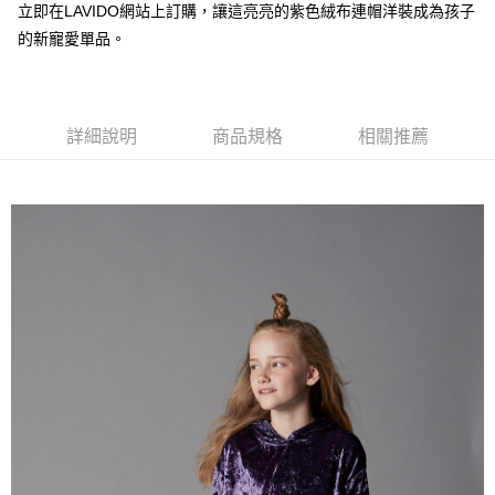
【注意事項】
立即在LAVIDO網站上訂購，讓這亮亮的紫色絨布連帽洋裝成為孩子
付款後7-11取貨
1.本服務係由「台灣大哥大股份有限公司」（以下簡稱本公司）所提供，讓
的新寵愛單品。
用戶於交易時，得透過本服務購買商品或服務，並由商店將買賣／分期付款
每筆NT$60，滿NT$1,500(含以上)免運費
買賣價金債權讓與本公司後，依約使用本公司帳單繳交帳款。
2.基於同意付款使用「大哥付你分期」之契約關係目的，商店將以您的個人
宅配
資料（包含姓名、電話或地址）提供予台灣大哥大進項蒐集、處理及利用，
由本公司與您本人進行分期帳單所需資料之確認、核對及更正。
每筆NT$100，滿NT$3,000(含以上)免運費
詳細說明
商品規格
相關推薦
3.完整用戶服務條款，請詳閱以下連結：
https://oppay.tw/userRule