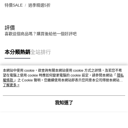
特價SALE
過季精選5折
評價
喜歡這個商品嗎？購買後給他一個好評吧
本分類熱銷
全站排行
本網站中使用 cookie，欲查詢有關本網站使用 cookie 方式之詳情，及若您不希
熱門標籤
望在電腦上使用 cookie 時應如何變更電腦的 cookie 設定，請參閱本網站「
隱私
權條款
」之 Cookie 聲明。您繼續使用本網站即表示您同意本公司得按本網站使
用條款之 Cookie 聲明使用 cookie。
了解更多 >
我知道了