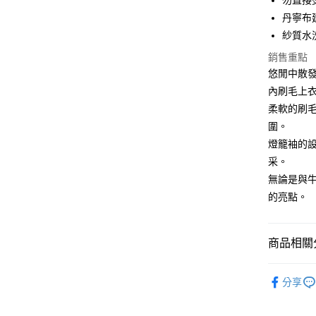
勿直接
大哥付你
丹寧布
相關說明
【大哥付
紗質水
ATM付款
1.本服務
銷售重點
2.付款方
流程，驗
悠閒中散發
完成交易
運送方式
內刷毛上
3.實際核
柔軟的刷
4.訂單成
全家取貨
消。如遇
圍。
每筆NT$6
無法說明
燈籠袖的
【繳款方
付款後全
采。
1.分期款
醒簡訊。
無論是與
每筆NT$6
2.透過簡
的亮點。
帳／街口支
7-11取貨
【注意事
每筆NT$6
1.本服務
商品相關分
用戶於交
付款後7-1
款買賣價
女孩 GIRL
每筆NT$6
2.基於同
分享
資料（包
人氣商品
宅配
用，由本
3.完整用