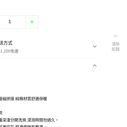
送方式
清除
紀錄
1,200免運
次付款
付款
籠袖拼接 純棉材質舒適保暖
明
議深淺分開洗滌,浸泡時間勿過久。