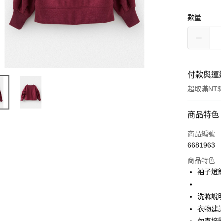
數量
付款與運
超取滿NT$
付款方式
商品特色
信用卡一
商品編號
6681963
超商取貨
商品特色
Apple Pay
袖子燈
街口支付
洗滌說
悠遊付
衣物建