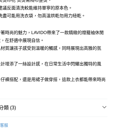
熨燙印花 熨燙需隔布整燙。
分期
建議反面清洗較能維持單寧的原本色。
你分期使用說明】
洗盡可能用洗衣袋，勿高溫烘乾勿用力紐乾。
由台灣大哥大提供，台灣大哥大用戶可立即使用無須另外申請。
式選擇「大哥付你分期」，訂單成立後會自動跳轉到大哥付的交易
證手機門號後，選擇欲分期的期數、繳款截止日，確認付款後即
著時尚的魅力，LAVIDO帶來了一款精緻的燈籠袖休閒
。
衣，在舒適中展現自信。
准額度、可分期數及費用金額請依後續交易確認頁面所載為準。
毛材質讓孩子感受到溫暖的觸感，同時展現出高雅的氛
立30分鐘內，如未前往確認交易或遇審核未通過，訂單將自動取
付款
「轉專審核」未通過狀況，表示未達大哥付你分期系統評分，恕
0，滿NT$1,200(含以上)免運費
評估內容。
設計增添了一絲設計感，在日常生活中閃耀出獨特的風
式說明】
家取貨
項不併入電信帳單，「大哥付你分期」於每月結算日後寄送繳費提
牛仔褲搭配，還是用裙子做穿搭，這款上衣都能帶來時尚
0，滿NT$1,200(含以上)免運費
訊連結打開帳單後，可選擇「超商條碼／台灣大直營門市／銀行轉
付／iPASS MONEY」等通路繳費。
付款
項】
0，滿NT$1,500(含以上)免運費
係由「台灣大哥大股份有限公司」（以下簡稱本公司）所提供，讓
類 (3)
易時，得透過本服務購買商品或服務，並由商店將買賣／分期付
1取貨
金債權讓與本公司後，依約使用本公司帳單繳交帳款。
S
長袖上衣
0，滿NT$1,500(含以上)免運費
意付款使用「大哥付你分期」之契約關係目的，商店將以您的個人
客服
含姓名、電話或地址）提供予台灣大哥大進項蒐集、處理及利
推薦
公司與您本人進行分期帳單所需資料之確認、核對及更正。
戶服務條款，請詳閱以下連結：
https://oppay.tw/userRule