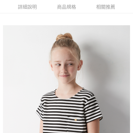
【注意事項】
詳細說明
商品規格
相關推薦
付款後7-11取貨
1.本服務係由「台灣大哥大股份有限公司」（以下簡稱本公司）所提供，讓
用戶於交易時，得透過本服務購買商品或服務，並由商店將買賣／分期付款
每筆NT$60，滿NT$1,500(含以上)免運費
買賣價金債權讓與本公司後，依約使用本公司帳單繳交帳款。
2.基於同意付款使用「大哥付你分期」之契約關係目的，商店將以您的個人
宅配
資料（包含姓名、電話或地址）提供予台灣大哥大進項蒐集、處理及利用，
由本公司與您本人進行分期帳單所需資料之確認、核對及更正。
每筆NT$100，滿NT$3,000(含以上)免運費
3.完整用戶服務條款，請詳閱以下連結：
https://oppay.tw/userRule