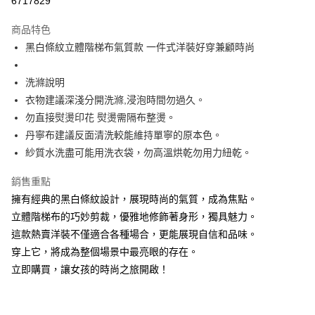
6717829
Apple Pay
商品特色
街口支付
黑白條紋立體階梯布氣質款 一件式洋裝好穿兼顧時尚
悠遊付
洗滌說明
大哥付你分期
衣物建議深淺分開洗滌,浸泡時間勿過久。
相關說明
勿直接熨燙印花 熨燙需隔布整燙。
【大哥付你分期使用說明】
丹寧布建議反面清洗較能維持單寧的原本色。
ATM付款
1.本服務由台灣大哥大提供，台灣大哥大用戶可立即使用無須另外申請。
紗質水洗盡可能用洗衣袋，勿高溫烘乾勿用力紐乾。
2.付款方式選擇「大哥付你分期」，訂單成立後會自動跳轉到大哥付的交易
流程，驗證手機門號後，選擇欲分期的期數、繳款截止日，確認付款後即完
運送方式
成交易。
銷售重點
3.實際核准額度、可分期數及費用金額請依後續交易確認頁面所載為準。
全家取貨付款
擁有經典的黑白條紋設計，展現時尚的氣質，成為焦點。
4.訂單成立30分鐘內，如未前往確認交易或遇審核未通過，訂單將自動取
每筆NT$60，滿NT$1,200(含以上)免運費
立體階梯布的巧妙剪裁，優雅地修飾著身形，獨具魅力。
消。如遇「轉專審核」未通過狀況，表示未達大哥付你分期系統評分，恕無
法說明評估內容。
這款熱賣洋裝不僅適合各種場合，更能展現自信和品味。
付款後全家取貨
【繳款方式說明】
穿上它，將成為整個場景中最亮眼的存在。
1.分期款項不併入電信帳單，「大哥付你分期」於每月結算日後寄送繳費提
每筆NT$60，滿NT$1,200(含以上)免運費
醒簡訊。
立即購買，讓女孩的時尚之旅開啟！
2.透過簡訊連結打開帳單後，可選擇「超商條碼／台灣大直營門市／銀行轉
7-11取貨付款
帳／街口支付／iPASS MONEY」等通路繳費。
每筆NT$60，滿NT$1,500(含以上)免運費