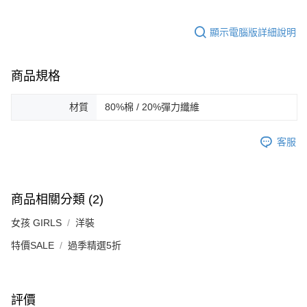
顯示電腦版詳細說明
商品規格
材質
80%棉 / 20%彈力纖維
客服
商品相關分類 (2)
女孩 GIRLS
洋裝
特價SALE
過季精選5折
評價