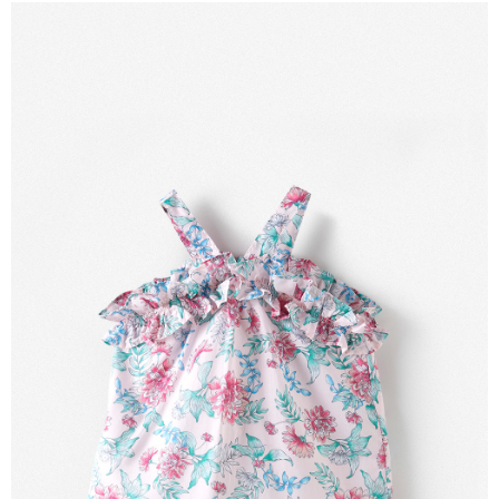
帳／街口支付／iPASS MONEY」等通路繳費。
每筆NT$60，滿NT$1,500(含以上)免運費
【注意事項】
付款後7-11取貨
1.本服務係由「台灣大哥大股份有限公司」（以下簡稱本公司）所提供，讓
用戶於交易時，得透過本服務購買商品或服務，並由商店將買賣／分期付款
每筆NT$60，滿NT$1,500(含以上)免運費
買賣價金債權讓與本公司後，依約使用本公司帳單繳交帳款。
2.基於同意付款使用「大哥付你分期」之契約關係目的，商店將以您的個人
宅配
資料（包含姓名、電話或地址）提供予台灣大哥大進項蒐集、處理及利用，
由本公司與您本人進行分期帳單所需資料之確認、核對及更正。
每筆NT$100，滿NT$3,000(含以上)免運費
3.完整用戶服務條款，請詳閱以下連結：
https://oppay.tw/userRule