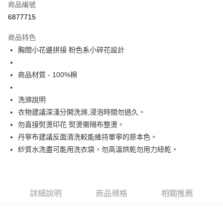
商品編號
超商取貨付款
6877715
Apple Pay
商品特色
街口支付
胸間小花邊拼接 粉色系小碎花設計
悠遊付
商品材質 - 100%棉
大哥付你分期
相關說明
洗滌說明
【大哥付你分期使用說明】
衣物建議深淺分開洗滌,浸泡時間勿過久。
ATM付款
1.本服務由台灣大哥大提供，台灣大哥大用戶可立即使用無須另外申請。
勿直接熨燙印花 熨燙需隔布整燙。
2.付款方式選擇「大哥付你分期」，訂單成立後會自動跳轉到大哥付的交易
流程，驗證手機門號後，選擇欲分期的期數、繳款截止日，確認付款後即完
丹寧布建議反面清洗較能維持單寧的原本色。
運送方式
成交易。
紗質水洗盡可能用洗衣袋，勿高溫烘乾勿用力紐乾。
3.實際核准額度、可分期數及費用金額請依後續交易確認頁面所載為準。
全家取貨付款
4.訂單成立30分鐘內，如未前往確認交易或遇審核未通過，訂單將自動取
每筆NT$60，滿NT$1,200(含以上)免運費
消。如遇「轉專審核」未通過狀況，表示未達大哥付你分期系統評分，恕無
法說明評估內容。
付款後全家取貨
【繳款方式說明】
詳細說明
商品規格
相關推薦
1.分期款項不併入電信帳單，「大哥付你分期」於每月結算日後寄送繳費提
每筆NT$60，滿NT$1,200(含以上)免運費
醒簡訊。
2.透過簡訊連結打開帳單後，可選擇「超商條碼／台灣大直營門市／銀行轉
7-11取貨付款