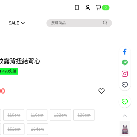
0
SALE
紋露背扭結背心
1,498免運
90
110cm
116cm
122cm
128cm
152cm
164cm