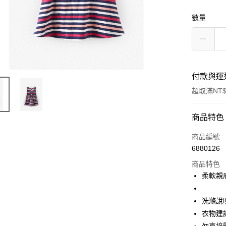
數量
付款與運
超取滿NT$
付款方式
商品特色
信用卡一
商品編號
6880126
超商取貨
商品特色
Apple Pay
柔軟親
街口支付
洗滌說
悠遊付
衣物建