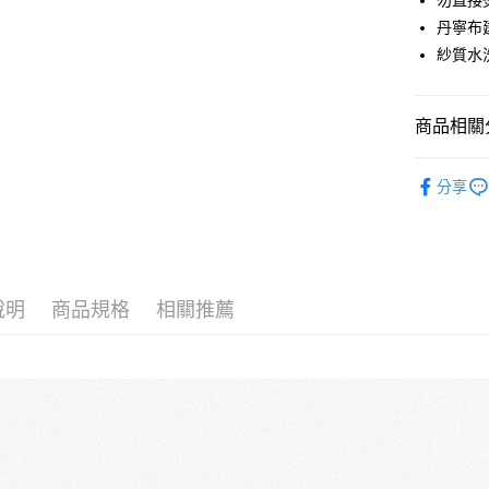
勿直接
大哥付你
丹寧布
相關說明
【大哥付
紗質水
ATM付款
1.本服務
2.付款方
流程，驗
商品相關分
完成交易
運送方式
3.實際核
女孩 GIRL
4.訂單成
全家取貨
分享
消。如遇
每筆NT$6
無法說明
【繳款方
付款後全
1.分期款
醒簡訊。
每筆NT$6
2.透過簡
說明
商品規格
相關推薦
帳／街口支
7-11取貨
【注意事
每筆NT$6
1.本服務
用戶於交
付款後7-1
款買賣價
每筆NT$6
2.基於同
資料（包
宅配
用，由本
3.完整用