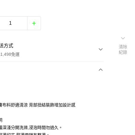
送方式
清除
紀錄
1,498免運
次付款
付款
膚布料舒適清涼 背部扭結裝飾增加設計感
明
議深淺分開洗滌,浸泡時間勿過久。