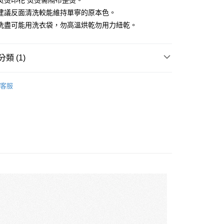
熨燙印花 熨燙需隔布整燙。
分期
建議反面清洗較能維持單寧的原本色。
你分期使用說明】
洗盡可能用洗衣袋，勿高溫烘乾勿用力紐乾。
由台灣大哥大提供，台灣大哥大用戶可立即使用無須另外申請。
式選擇「大哥付你分期」，訂單成立後會自動跳轉到大哥付的交易
證手機門號後，選擇欲分期的期數、繳款截止日，確認付款後即
類 (1)
。
准額度、可分期數及費用金額請依後續交易確認頁面所載為準。
S
短袖上衣
立30分鐘內，如未前往確認交易或遇審核未通過，訂單將自動取
付款
客服
「轉專審核」未通過狀況，表示未達大哥付你分期系統評分，恕
0，滿NT$1,499(含以上)免運費
評估內容。
式說明】
家取貨
項不併入電信帳單，「大哥付你分期」於每月結算日後寄送繳費提
0，滿NT$1,498(含以上)免運費
訊連結打開帳單後，可選擇「超商條碼／台灣大直營門市／銀行轉
付／iPASS MONEY」等通路繳費。
付款
項】
0，滿NT$1,500(含以上)免運費
係由「台灣大哥大股份有限公司」（以下簡稱本公司）所提供，讓
易時，得透過本服務購買商品或服務，並由商店將買賣／分期付
1取貨
金債權讓與本公司後，依約使用本公司帳單繳交帳款。
0，滿NT$1,500(含以上)免運費
意付款使用「大哥付你分期」之契約關係目的，商店將以您的個人
含姓名、電話或地址）提供予台灣大哥大進項蒐集、處理及利
公司與您本人進行分期帳單所需資料之確認、核對及更正。
戶服務條款，請詳閱以下連結：
https://oppay.tw/userRule