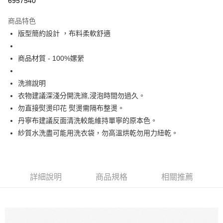
6957540
Apple Pay
商品特色
街口支付
版型簡約設計 ，布料柔軟舒適
悠遊付
商品材質 - 100%嫘縈
大哥付你分期
相關說明
洗滌說明
【大哥付你分期使用說明】
衣物建議深淺分開洗滌,浸泡時間勿過久。
ATM付款
1.本服務由台灣大哥大提供，台灣大哥大用戶可立即使用無須另外申請。
勿直接熨燙印花 熨燙需隔布整燙。
2.付款方式選擇「大哥付你分期」，訂單成立後會自動跳轉到大哥付的交易
流程，驗證手機門號後，選擇欲分期的期數、繳款截止日，確認付款後即完
丹寧布建議反面清洗較能維持單寧的原本色。
運送方式
成交易。
紗質水洗盡可能用洗衣袋，勿高溫烘乾勿用力紐乾。
3.實際核准額度、可分期數及費用金額請依後續交易確認頁面所載為準。
全家取貨付款
4.訂單成立30分鐘內，如未前往確認交易或遇審核未通過，訂單將自動取
每筆NT$60，滿NT$1,200(含以上)免運費
消。如遇「轉專審核」未通過狀況，表示未達大哥付你分期系統評分，恕無
法說明評估內容。
付款後全家取貨
【繳款方式說明】
詳細說明
商品規格
相關推薦
1.分期款項不併入電信帳單，「大哥付你分期」於每月結算日後寄送繳費提
每筆NT$60，滿NT$1,200(含以上)免運費
醒簡訊。
2.透過簡訊連結打開帳單後，可選擇「超商條碼／台灣大直營門市／銀行轉
7-11取貨付款
帳／街口支付／iPASS MONEY」等通路繳費。
每筆NT$60，滿NT$1,500(含以上)免運費