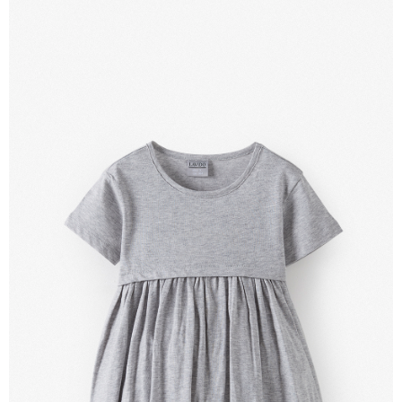
【注意事項】
付款後7-11取貨
1.本服務係由「台灣大哥大股份有限公司」（以下簡稱本公司）所提供，讓
用戶於交易時，得透過本服務購買商品或服務，並由商店將買賣／分期付款
每筆NT$60，滿NT$1,500(含以上)免運費
買賣價金債權讓與本公司後，依約使用本公司帳單繳交帳款。
2.基於同意付款使用「大哥付你分期」之契約關係目的，商店將以您的個人
宅配
資料（包含姓名、電話或地址）提供予台灣大哥大進項蒐集、處理及利用，
由本公司與您本人進行分期帳單所需資料之確認、核對及更正。
每筆NT$100，滿NT$3,000(含以上)免運費
3.完整用戶服務條款，請詳閱以下連結：
https://oppay.tw/userRule