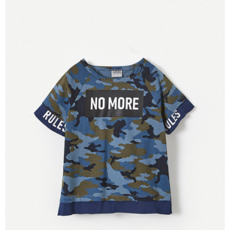
【注意事項】
付款後7-11取貨
1.本服務係由「台灣大哥大股份有限公司」（以下簡稱本公司）所提供，讓
用戶於交易時，得透過本服務購買商品或服務，並由商店將買賣／分期付款
每筆NT$60，滿NT$1,500(含以上)免運費
買賣價金債權讓與本公司後，依約使用本公司帳單繳交帳款。
2.基於同意付款使用「大哥付你分期」之契約關係目的，商店將以您的個人
宅配
資料（包含姓名、電話或地址）提供予台灣大哥大進項蒐集、處理及利用，
由本公司與您本人進行分期帳單所需資料之確認、核對及更正。
每筆NT$100，滿NT$3,000(含以上)免運費
3.完整用戶服務條款，請詳閱以下連結：
https://oppay.tw/userRule