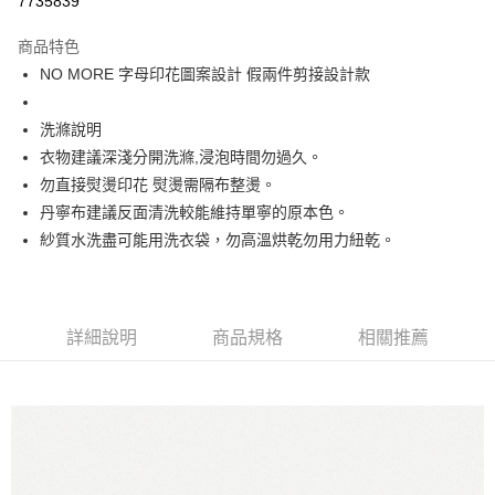
7735839
Apple Pay
商品特色
街口支付
NO MORE 字母印花圖案設計 假兩件剪接設計款
悠遊付
洗滌說明
大哥付你分期
衣物建議深淺分開洗滌,浸泡時間勿過久。
相關說明
勿直接熨燙印花 熨燙需隔布整燙。
【大哥付你分期使用說明】
丹寧布建議反面清洗較能維持單寧的原本色。
ATM付款
1.本服務由台灣大哥大提供，台灣大哥大用戶可立即使用無須另外申請。
紗質水洗盡可能用洗衣袋，勿高溫烘乾勿用力紐乾。
2.付款方式選擇「大哥付你分期」，訂單成立後會自動跳轉到大哥付的交易
流程，驗證手機門號後，選擇欲分期的期數、繳款截止日，確認付款後即完
運送方式
成交易。
3.實際核准額度、可分期數及費用金額請依後續交易確認頁面所載為準。
全家取貨付款
4.訂單成立30分鐘內，如未前往確認交易或遇審核未通過，訂單將自動取
詳細說明
商品規格
相關推薦
每筆NT$60，滿NT$1,200(含以上)免運費
消。如遇「轉專審核」未通過狀況，表示未達大哥付你分期系統評分，恕無
法說明評估內容。
付款後全家取貨
【繳款方式說明】
1.分期款項不併入電信帳單，「大哥付你分期」於每月結算日後寄送繳費提
每筆NT$60，滿NT$1,200(含以上)免運費
醒簡訊。
2.透過簡訊連結打開帳單後，可選擇「超商條碼／台灣大直營門市／銀行轉
7-11取貨付款
帳／街口支付／iPASS MONEY」等通路繳費。
每筆NT$60，滿NT$1,500(含以上)免運費