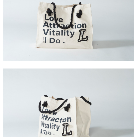
【注意事項】
付款後7-11取貨
1.本服務係由「台灣大哥大股份有限公司」（以下簡稱本公司）所提供，讓
用戶於交易時，得透過本服務購買商品或服務，並由商店將買賣／分期付款
每筆NT$60，滿NT$1,500(含以上)免運費
買賣價金債權讓與本公司後，依約使用本公司帳單繳交帳款。
2.基於同意付款使用「大哥付你分期」之契約關係目的，商店將以您的個人
宅配
資料（包含姓名、電話或地址）提供予台灣大哥大進項蒐集、處理及利用，
由本公司與您本人進行分期帳單所需資料之確認、核對及更正。
每筆NT$100，滿NT$3,000(含以上)免運費
3.完整用戶服務條款，請詳閱以下連結：
https://oppay.tw/userRule