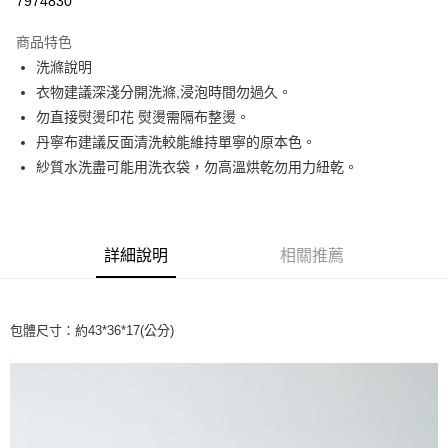
7974830
Apple Pay
商品特色
街口支付
洗滌說明
衣物建議深淺分開洗滌,浸泡時間勿過久。
悠遊付
勿直接熨燙印花 熨燙需隔布整燙。
大哥付你分期
丹寧布建議反面清洗較能維持單寧的原本色。
相關說明
紗質水洗盡可能用洗衣袋，勿高溫烘乾勿用力紐乾。
【大哥付你分期使用說明】
ATM付款
1.本服務由台灣大哥大提供，台灣大哥大用戶可立即使用無須另外申請。
2.付款方式選擇「大哥付你分期」，訂單成立後會自動跳轉到大哥付的交易
流程，驗證手機門號後，選擇欲分期的期數、繳款截止日，確認付款後即完
運送方式
詳細說明
相關推薦
成交易。
3.實際核准額度、可分期數及費用金額請依後續交易確認頁面所載為準。
全家取貨付款
4.訂單成立30分鐘內，如未前往確認交易或遇審核未通過，訂單將自動取
每筆NT$60，滿NT$1,499(含以上)免運費
消。如遇「轉專審核」未通過狀況，表示未達大哥付你分期系統評分，恕無
法說明評估內容。
包體尺寸：約43*36*17(公分)
付款後全家取貨
【繳款方式說明】
1.分期款項不併入電信帳單，「大哥付你分期」於每月結算日後寄送繳費提
每筆NT$60，滿NT$1,498(含以上)免運費
醒簡訊。
2.透過簡訊連結打開帳單後，可選擇「超商條碼／台灣大直營門市／銀行轉
7-11取貨付款
帳／街口支付／iPASS MONEY」等通路繳費。
每筆NT$60，滿NT$1,500(含以上)免運費