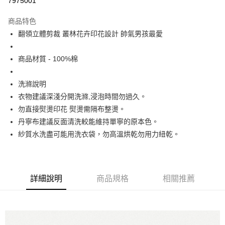
7975001
Apple Pay
商品特色
街口支付
翻領立體剪裁 叢林花卉印花設計 帥氣男孩最愛
悠遊付
商品材質 - 100%棉
大哥付你分期
相關說明
洗滌說明
【大哥付你分期使用說明】
衣物建議深淺分開洗滌,浸泡時間勿過久。
ATM付款
1.本服務由台灣大哥大提供，台灣大哥大用戶可立即使用無須另外申請。
勿直接熨燙印花 熨燙需隔布整燙。
2.付款方式選擇「大哥付你分期」，訂單成立後會自動跳轉到大哥付的交易
流程，驗證手機門號後，選擇欲分期的期數、繳款截止日，確認付款後即完
丹寧布建議反面清洗較能維持單寧的原本色。
運送方式
成交易。
紗質水洗盡可能用洗衣袋，勿高溫烘乾勿用力紐乾。
3.實際核准額度、可分期數及費用金額請依後續交易確認頁面所載為準。
全家取貨付款
4.訂單成立30分鐘內，如未前往確認交易或遇審核未通過，訂單將自動取
每筆NT$60，滿NT$1,200(含以上)免運費
消。如遇「轉專審核」未通過狀況，表示未達大哥付你分期系統評分，恕無
法說明評估內容。
付款後全家取貨
【繳款方式說明】
詳細說明
商品規格
相關推薦
1.分期款項不併入電信帳單，「大哥付你分期」於每月結算日後寄送繳費提
每筆NT$60，滿NT$1,200(含以上)免運費
醒簡訊。
2.透過簡訊連結打開帳單後，可選擇「超商條碼／台灣大直營門市／銀行轉
7-11取貨付款
帳／街口支付／iPASS MONEY」等通路繳費。
每筆NT$60，滿NT$1,500(含以上)免運費