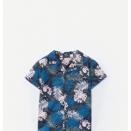
【注意事項】
付款後7-11取貨
1.本服務係由「台灣大哥大股份有限公司」（以下簡稱本公司）所提供，讓
用戶於交易時，得透過本服務購買商品或服務，並由商店將買賣／分期付款
每筆NT$60，滿NT$1,500(含以上)免運費
買賣價金債權讓與本公司後，依約使用本公司帳單繳交帳款。
2.基於同意付款使用「大哥付你分期」之契約關係目的，商店將以您的個人
宅配
資料（包含姓名、電話或地址）提供予台灣大哥大進項蒐集、處理及利用，
由本公司與您本人進行分期帳單所需資料之確認、核對及更正。
每筆NT$100，滿NT$3,000(含以上)免運費
3.完整用戶服務條款，請詳閱以下連結：
https://oppay.tw/userRule