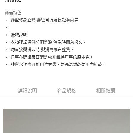
7975931
Apple Pay
商品特色
街口支付
褲型修身立體 褲管可拆解長短褲兩穿
悠遊付
洗滌說明
大哥付你分期
衣物建議深淺分開洗滌,浸泡時間勿過久。
相關說明
勿直接熨燙印花 熨燙需隔布整燙。
【大哥付你分期使用說明】
丹寧布建議反面清洗較能維持單寧的原本色。
ATM付款
1.本服務由台灣大哥大提供，台灣大哥大用戶可立即使用無須另外申請。
紗質水洗盡可能用洗衣袋，勿高溫烘乾勿用力紐乾。
2.付款方式選擇「大哥付你分期」，訂單成立後會自動跳轉到大哥付的交易
流程，驗證手機門號後，選擇欲分期的期數、繳款截止日，確認付款後即完
運送方式
成交易。
3.實際核准額度、可分期數及費用金額請依後續交易確認頁面所載為準。
全家取貨付款
4.訂單成立30分鐘內，如未前往確認交易或遇審核未通過，訂單將自動取
詳細說明
商品規格
相關推薦
每筆NT$60，滿NT$1,499(含以上)免運費
消。如遇「轉專審核」未通過狀況，表示未達大哥付你分期系統評分，恕無
法說明評估內容。
付款後全家取貨
【繳款方式說明】
1.分期款項不併入電信帳單，「大哥付你分期」於每月結算日後寄送繳費提
每筆NT$60，滿NT$1,498(含以上)免運費
醒簡訊。
2.透過簡訊連結打開帳單後，可選擇「超商條碼／台灣大直營門市／銀行轉
7-11取貨付款
帳／街口支付／iPASS MONEY」等通路繳費。
每筆NT$60，滿NT$1,500(含以上)免運費