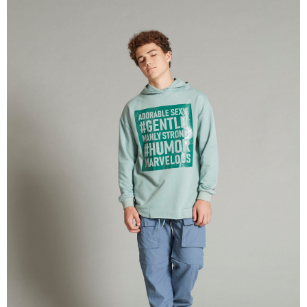
【注意事項】
付款後7-11取貨
1.本服務係由「台灣大哥大股份有限公司」（以下簡稱本公司）所提供，讓
用戶於交易時，得透過本服務購買商品或服務，並由商店將買賣／分期付款
每筆NT$60，滿NT$1,500(含以上)免運費
買賣價金債權讓與本公司後，依約使用本公司帳單繳交帳款。
2.基於同意付款使用「大哥付你分期」之契約關係目的，商店將以您的個人
宅配
資料（包含姓名、電話或地址）提供予台灣大哥大進項蒐集、處理及利用，
由本公司與您本人進行分期帳單所需資料之確認、核對及更正。
每筆NT$100，滿NT$3,000(含以上)免運費
3.完整用戶服務條款，請詳閱以下連結：
https://oppay.tw/userRule