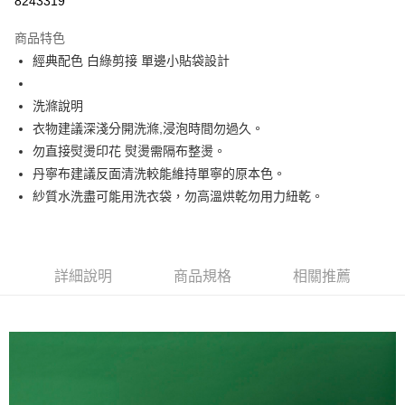
8243319
Apple Pay
商品特色
街口支付
經典配色 白綠剪接 單邊小貼袋設計
悠遊付
洗滌說明
大哥付你分期
衣物建議深淺分開洗滌,浸泡時間勿過久。
相關說明
勿直接熨燙印花 熨燙需隔布整燙。
【大哥付你分期使用說明】
丹寧布建議反面清洗較能維持單寧的原本色。
ATM付款
1.本服務由台灣大哥大提供，台灣大哥大用戶可立即使用無須另外申請。
紗質水洗盡可能用洗衣袋，勿高溫烘乾勿用力紐乾。
2.付款方式選擇「大哥付你分期」，訂單成立後會自動跳轉到大哥付的交易
流程，驗證手機門號後，選擇欲分期的期數、繳款截止日，確認付款後即完
運送方式
成交易。
3.實際核准額度、可分期數及費用金額請依後續交易確認頁面所載為準。
全家取貨付款
4.訂單成立30分鐘內，如未前往確認交易或遇審核未通過，訂單將自動取
詳細說明
商品規格
相關推薦
每筆NT$60，滿NT$1,200(含以上)免運費
消。如遇「轉專審核」未通過狀況，表示未達大哥付你分期系統評分，恕無
法說明評估內容。
付款後全家取貨
【繳款方式說明】
1.分期款項不併入電信帳單，「大哥付你分期」於每月結算日後寄送繳費提
每筆NT$60，滿NT$1,200(含以上)免運費
醒簡訊。
2.透過簡訊連結打開帳單後，可選擇「超商條碼／台灣大直營門市／銀行轉
7-11取貨付款
帳／街口支付／iPASS MONEY」等通路繳費。
每筆NT$60，滿NT$1,500(含以上)免運費