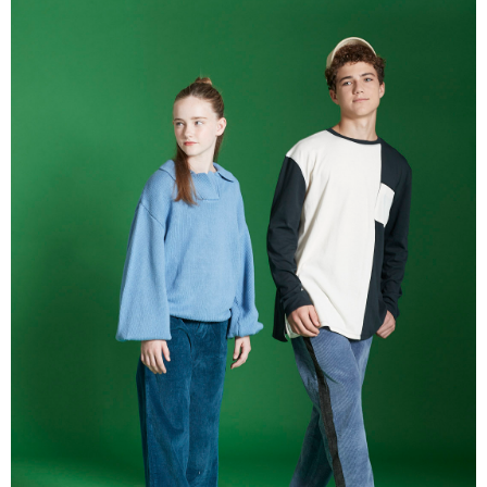
【注意事項】
付款後7-11取貨
1.本服務係由「台灣大哥大股份有限公司」（以下簡稱本公司）所提供，讓
用戶於交易時，得透過本服務購買商品或服務，並由商店將買賣／分期付款
每筆NT$60，滿NT$1,500(含以上)免運費
買賣價金債權讓與本公司後，依約使用本公司帳單繳交帳款。
2.基於同意付款使用「大哥付你分期」之契約關係目的，商店將以您的個人
宅配
資料（包含姓名、電話或地址）提供予台灣大哥大進項蒐集、處理及利用，
由本公司與您本人進行分期帳單所需資料之確認、核對及更正。
每筆NT$100，滿NT$3,000(含以上)免運費
3.完整用戶服務條款，請詳閱以下連結：
https://oppay.tw/userRule