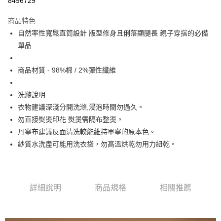
8496729
Apple Pay
商品特色
街口支付
自然率性寬鬆直筒設計 版型修身且俐落顯腿長 親子穿搭的必備
單品
悠遊付
大哥付你分期
商品材質 - 98%棉 / 2%彈性纖維
相關說明
【大哥付你分期使用說明】
洗滌說明
ATM付款
1.本服務由台灣大哥大提供，台灣大哥大用戶可立即使用無須另外申請。
衣物建議深淺分開洗滌,浸泡時間勿過久。
2.付款方式選擇「大哥付你分期」，訂單成立後會自動跳轉到大哥付的交易
流程，驗證手機門號後，選擇欲分期的期數、繳款截止日，確認付款後即完
勿直接熨燙印花 熨燙需隔布整燙。
運送方式
成交易。
丹寧布建議反面清洗較能維持單寧的原本色。
3.實際核准額度、可分期數及費用金額請依後續交易確認頁面所載為準。
全家取貨付款
4.訂單成立30分鐘內，如未前往確認交易或遇審核未通過，訂單將自動取
紗質水洗盡可能用洗衣袋，勿高溫烘乾勿用力紐乾。
每筆NT$60，滿NT$1,499(含以上)免運費
消。如遇「轉專審核」未通過狀況，表示未達大哥付你分期系統評分，恕無
法說明評估內容。
付款後全家取貨
【繳款方式說明】
1.分期款項不併入電信帳單，「大哥付你分期」於每月結算日後寄送繳費提
每筆NT$60，滿NT$1,498(含以上)免運費
詳細說明
商品規格
相關推薦
醒簡訊。
2.透過簡訊連結打開帳單後，可選擇「超商條碼／台灣大直營門市／銀行轉
7-11取貨付款
帳／街口支付／iPASS MONEY」等通路繳費。
每筆NT$60，滿NT$1,500(含以上)免運費