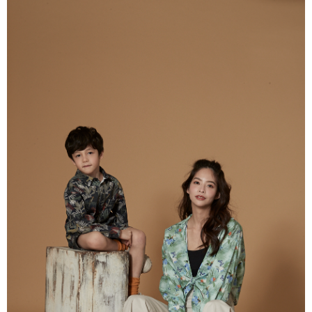
【注意事項】
付款後7-11取貨
1.本服務係由「台灣大哥大股份有限公司」（以下簡稱本公司）所提供，讓
用戶於交易時，得透過本服務購買商品或服務，並由商店將買賣／分期付款
每筆NT$60，滿NT$1,500(含以上)免運費
買賣價金債權讓與本公司後，依約使用本公司帳單繳交帳款。
2.基於同意付款使用「大哥付你分期」之契約關係目的，商店將以您的個人
宅配
資料（包含姓名、電話或地址）提供予台灣大哥大進項蒐集、處理及利用，
由本公司與您本人進行分期帳單所需資料之確認、核對及更正。
每筆NT$100，滿NT$3,000(含以上)免運費
3.完整用戶服務條款，請詳閱以下連結：
https://oppay.tw/userRule