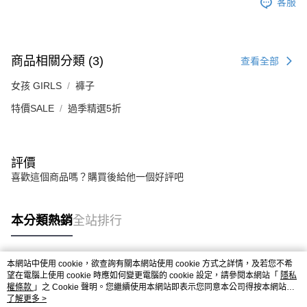
客服
商品相關分類 (3)
查看全部
女孩 GIRLS
褲子
特價SALE
過季精選5折
評價
喜歡這個商品嗎？購買後給他一個好評吧
本分類熱銷
全站排行
本網站中使用 cookie，欲查詢有關本網站使用 cookie 方式之詳情，及若您不希
熱門標籤
望在電腦上使用 cookie 時應如何變更電腦的 cookie 設定，請參閱本網站「
隱私
權條款
」之 Cookie 聲明。您繼續使用本網站即表示您同意本公司得按本網站使
用條款之 Cookie 聲明使用 cookie。
了解更多 >