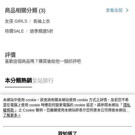
商品相關分類 (3)
查看全部
女孩 GIRLS
長袖上衣
特價SALE
過季精選5折
評價
喜歡這個商品嗎？購買後給他一個好評吧
本分類熱銷
全站排行
本網站中使用 cookie，欲查詢有關本網站使用 cookie 方式之詳情，及若您不希
熱門標籤
望在電腦上使用 cookie 時應如何變更電腦的 cookie 設定，請參閱本網站「
隱私
權條款
」之 Cookie 聲明。您繼續使用本網站即表示您同意本公司得按本網站使
用條款之 Cookie 聲明使用 cookie。
了解更多 >
我知道了