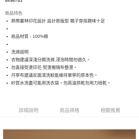
8496753
Apple Pay
商品特色
街口支付
熱帶叢林印花設計 設計款版型 親子穿搭趣味十足
悠遊付
商品材質 - 100%棉
大哥付你分期
相關說明
洗滌說明
【大哥付你分期使用說明】
衣物建議深淺分開洗滌,浸泡時間勿過久。
ATM付款
1.本服務由台灣大哥大提供，台灣大哥大用戶可立即使用無須另外申請。
勿直接熨燙印花 熨燙需隔布整燙。
2.付款方式選擇「大哥付你分期」，訂單成立後會自動跳轉到大哥付的交易
流程，驗證手機門號後，選擇欲分期的期數、繳款截止日，確認付款後即完
丹寧布建議反面清洗較能維持單寧的原本色。
運送方式
成交易。
紗質水洗盡可能用洗衣袋，勿高溫烘乾勿用力紐乾。
3.實際核准額度、可分期數及費用金額請依後續交易確認頁面所載為準。
全家取貨付款
4.訂單成立30分鐘內，如未前往確認交易或遇審核未通過，訂單將自動取
每筆NT$60，滿NT$1,200(含以上)免運費
消。如遇「轉專審核」未通過狀況，表示未達大哥付你分期系統評分，恕無
法說明評估內容。
付款後全家取貨
【繳款方式說明】
詳細說明
商品規格
相關推薦
1.分期款項不併入電信帳單，「大哥付你分期」於每月結算日後寄送繳費提
每筆NT$60，滿NT$1,200(含以上)免運費
醒簡訊。
2.透過簡訊連結打開帳單後，可選擇「超商條碼／台灣大直營門市／銀行轉
7-11取貨付款
帳／街口支付／iPASS MONEY」等通路繳費。
每筆NT$60，滿NT$1,500(含以上)免運費