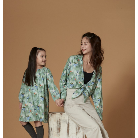
【注意事項】
付款後7-11取貨
1.本服務係由「台灣大哥大股份有限公司」（以下簡稱本公司）所提供，讓
用戶於交易時，得透過本服務購買商品或服務，並由商店將買賣／分期付款
每筆NT$60，滿NT$1,500(含以上)免運費
買賣價金債權讓與本公司後，依約使用本公司帳單繳交帳款。
2.基於同意付款使用「大哥付你分期」之契約關係目的，商店將以您的個人
宅配
資料（包含姓名、電話或地址）提供予台灣大哥大進項蒐集、處理及利用，
由本公司與您本人進行分期帳單所需資料之確認、核對及更正。
每筆NT$100，滿NT$3,000(含以上)免運費
3.完整用戶服務條款，請詳閱以下連結：
https://oppay.tw/userRule