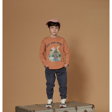
【注意事項】
付款後7-11取貨
1.本服務係由「台灣大哥大股份有限公司」（以下簡稱本公司）所提供，讓
用戶於交易時，得透過本服務購買商品或服務，並由商店將買賣／分期付款
每筆NT$60，滿NT$1,500(含以上)免運費
買賣價金債權讓與本公司後，依約使用本公司帳單繳交帳款。
2.基於同意付款使用「大哥付你分期」之契約關係目的，商店將以您的個人
宅配
資料（包含姓名、電話或地址）提供予台灣大哥大進項蒐集、處理及利用，
由本公司與您本人進行分期帳單所需資料之確認、核對及更正。
每筆NT$100，滿NT$3,000(含以上)免運費
3.完整用戶服務條款，請詳閱以下連結：
https://oppay.tw/userRule