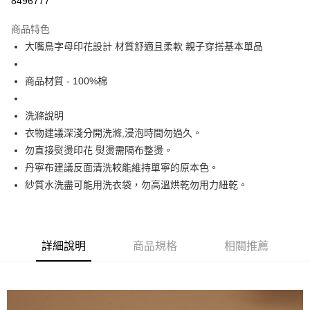
8496777
Apple Pay
商品特色
街口支付
大嘴鳥字母印花設計 材質舒適且柔軟 親子穿搭基本單品
悠遊付
商品材質 - 100%棉
大哥付你分期
相關說明
洗滌說明
【大哥付你分期使用說明】
衣物建議深淺分開洗滌,浸泡時間勿過久。
ATM付款
1.本服務由台灣大哥大提供，台灣大哥大用戶可立即使用無須另外申請。
勿直接熨燙印花 熨燙需隔布整燙。
2.付款方式選擇「大哥付你分期」，訂單成立後會自動跳轉到大哥付的交易
流程，驗證手機門號後，選擇欲分期的期數、繳款截止日，確認付款後即完
丹寧布建議反面清洗較能維持單寧的原本色。
運送方式
成交易。
紗質水洗盡可能用洗衣袋，勿高溫烘乾勿用力紐乾。
3.實際核准額度、可分期數及費用金額請依後續交易確認頁面所載為準。
全家取貨付款
4.訂單成立30分鐘內，如未前往確認交易或遇審核未通過，訂單將自動取
每筆NT$60，滿NT$1,200(含以上)免運費
消。如遇「轉專審核」未通過狀況，表示未達大哥付你分期系統評分，恕無
法說明評估內容。
付款後全家取貨
【繳款方式說明】
詳細說明
商品規格
相關推薦
1.分期款項不併入電信帳單，「大哥付你分期」於每月結算日後寄送繳費提
每筆NT$60，滿NT$1,200(含以上)免運費
醒簡訊。
2.透過簡訊連結打開帳單後，可選擇「超商條碼／台灣大直營門市／銀行轉
7-11取貨付款
帳／街口支付／iPASS MONEY」等通路繳費。
每筆NT$60，滿NT$1,500(含以上)免運費