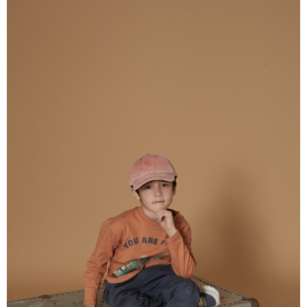
【注意事項】
付款後7-11取貨
1.本服務係由「台灣大哥大股份有限公司」（以下簡稱本公司）所提供，讓
用戶於交易時，得透過本服務購買商品或服務，並由商店將買賣／分期付款
每筆NT$60，滿NT$1,500(含以上)免運費
買賣價金債權讓與本公司後，依約使用本公司帳單繳交帳款。
2.基於同意付款使用「大哥付你分期」之契約關係目的，商店將以您的個人
宅配
資料（包含姓名、電話或地址）提供予台灣大哥大進項蒐集、處理及利用，
由本公司與您本人進行分期帳單所需資料之確認、核對及更正。
每筆NT$100，滿NT$3,000(含以上)免運費
3.完整用戶服務條款，請詳閱以下連結：
https://oppay.tw/userRule