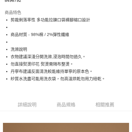
8496792
Apple Pay
商品特色
街口支付
剪裁俐落率性 多功能拉鍊口袋褲腳縮口設計
悠遊付
商品材質 - 98%棉 / 2%彈性纖維
大哥付你分期
相關說明
洗滌說明
【大哥付你分期使用說明】
衣物建議深淺分開洗滌,浸泡時間勿過久。
ATM付款
1.本服務由台灣大哥大提供，台灣大哥大用戶可立即使用無須另外申請。
勿直接熨燙印花 熨燙需隔布整燙。
2.付款方式選擇「大哥付你分期」，訂單成立後會自動跳轉到大哥付的交易
流程，驗證手機門號後，選擇欲分期的期數、繳款截止日，確認付款後即完
丹寧布建議反面清洗較能維持單寧的原本色。
運送方式
成交易。
紗質水洗盡可能用洗衣袋，勿高溫烘乾勿用力紐乾。
3.實際核准額度、可分期數及費用金額請依後續交易確認頁面所載為準。
全家取貨付款
4.訂單成立30分鐘內，如未前往確認交易或遇審核未通過，訂單將自動取
每筆NT$60，滿NT$1,200(含以上)免運費
消。如遇「轉專審核」未通過狀況，表示未達大哥付你分期系統評分，恕無
法說明評估內容。
付款後全家取貨
【繳款方式說明】
詳細說明
商品規格
相關推薦
1.分期款項不併入電信帳單，「大哥付你分期」於每月結算日後寄送繳費提
每筆NT$60，滿NT$1,200(含以上)免運費
醒簡訊。
2.透過簡訊連結打開帳單後，可選擇「超商條碼／台灣大直營門市／銀行轉
7-11取貨付款
帳／街口支付／iPASS MONEY」等通路繳費。
每筆NT$60，滿NT$1,500(含以上)免運費