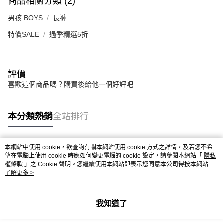
商品相關分類 (2)
男孩 BOYS
長褲
特價SALE
過季精選5折
評價
喜歡這個商品嗎？購買後給他一個好評吧
本分類熱銷
全站排行
本網站中使用 cookie，欲查詢有關本網站使用 cookie 方式之詳情，及若您不希
熱門標籤
望在電腦上使用 cookie 時應如何變更電腦的 cookie 設定，請參閱本網站「
隱私
權條款
」之 Cookie 聲明。您繼續使用本網站即表示您同意本公司得按本網站使
用條款之 Cookie 聲明使用 cookie。
了解更多 >
我知道了