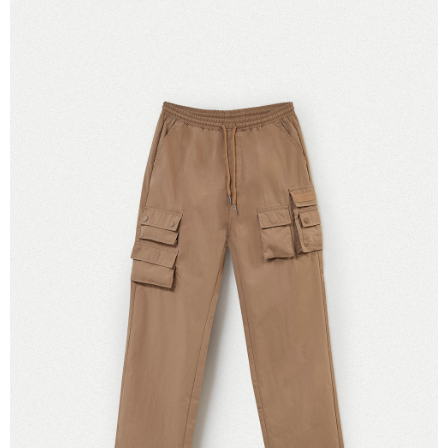
【注意事項】
付款後7-11取貨
1.本服務係由「台灣大哥大股份有限公司」（以下簡稱本公司）所提供，讓
用戶於交易時，得透過本服務購買商品或服務，並由商店將買賣／分期付款
每筆NT$60，滿NT$1,500(含以上)免運費
買賣價金債權讓與本公司後，依約使用本公司帳單繳交帳款。
2.基於同意付款使用「大哥付你分期」之契約關係目的，商店將以您的個人
宅配
資料（包含姓名、電話或地址）提供予台灣大哥大進項蒐集、處理及利用，
由本公司與您本人進行分期帳單所需資料之確認、核對及更正。
每筆NT$100，滿NT$3,000(含以上)免運費
3.完整用戶服務條款，請詳閱以下連結：
https://oppay.tw/userRule