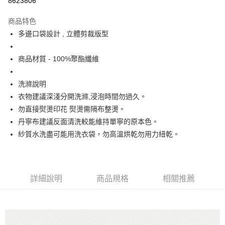
8623806
Apple Pay
商品特色
街口支付
多邊口袋設計 , 立體剪裁版型
悠遊付
商品材質 - 100%聚酯纖維
大哥付你分期
相關說明
洗滌說明
【大哥付你分期使用說明】
衣物建議深淺分開洗滌,浸泡時間勿過久。
ATM付款
1.本服務由台灣大哥大提供，台灣大哥大用戶可立即使用無須另外申請。
勿直接熨燙印花 熨燙需隔布整燙。
2.付款方式選擇「大哥付你分期」，訂單成立後會自動跳轉到大哥付的交易
流程，驗證手機門號後，選擇欲分期的期數、繳款截止日，確認付款後即完
丹寧布建議反面清洗較能維持單寧的原本色。
運送方式
成交易。
紗質水洗盡可能用洗衣袋，勿高溫烘乾勿用力紐乾。
3.實際核准額度、可分期數及費用金額請依後續交易確認頁面所載為準。
全家取貨付款
4.訂單成立30分鐘內，如未前往確認交易或遇審核未通過，訂單將自動取
每筆NT$60，滿NT$1,200(含以上)免運費
消。如遇「轉專審核」未通過狀況，表示未達大哥付你分期系統評分，恕無
法說明評估內容。
付款後全家取貨
【繳款方式說明】
詳細說明
商品規格
相關推薦
1.分期款項不併入電信帳單，「大哥付你分期」於每月結算日後寄送繳費提
每筆NT$60，滿NT$1,200(含以上)免運費
醒簡訊。
2.透過簡訊連結打開帳單後，可選擇「超商條碼／台灣大直營門市／銀行轉
7-11取貨付款
帳／街口支付／iPASS MONEY」等通路繳費。
每筆NT$60，滿NT$1,500(含以上)免運費