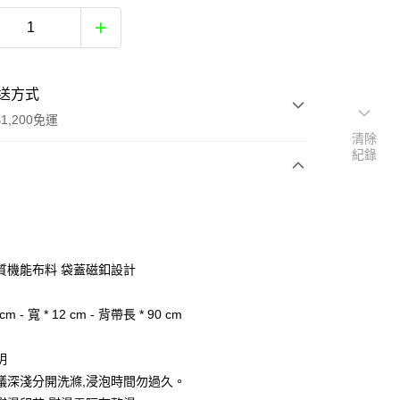
送方式
1,200免運
清除
紀錄
次付款
付款
質機能布料 袋蓋磁釦設計
 cm - 寬 * 12 cm - 背帶長 * 90 cm
明
分期
議深淺分開洗滌,浸泡時間勿過久。