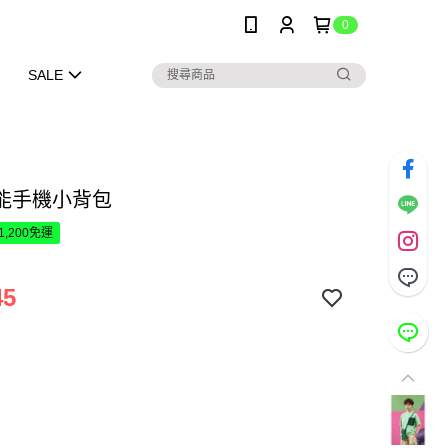
0
SALE
能手機小背包
1,200免運
45