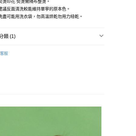
你分期使用說明】
熨燙印花 熨燙需隔布整燙。
由台灣大哥大提供，台灣大哥大用戶可立即使用無須另外申請。
建議反面清洗較能維持單寧的原本色。
式選擇「大哥付你分期」，訂單成立後會自動跳轉到大哥付的交易
洗盡可能用洗衣袋，勿高溫烘乾勿用力紐乾。
證手機門號後，選擇欲分期的期數、繳款截止日，確認付款後即
。
准額度、可分期數及費用金額請依後續交易確認頁面所載為準。
立30分鐘內，如未前往確認交易或遇審核未通過，訂單將自動取
付款
類 (1)
「轉專審核」未通過狀況，表示未達大哥付你分期系統評分，恕
0，滿NT$1,200(含以上)免運費
評估內容。
式說明】
客服
家取貨
項不併入電信帳單，「大哥付你分期」於每月結算日後寄送繳費提
0，滿NT$1,200(含以上)免運費
訊連結打開帳單後，可選擇「超商條碼／台灣大直營門市／銀行轉
付／iPASS MONEY」等通路繳費。
付款
項】
0，滿NT$1,500(含以上)免運費
係由「台灣大哥大股份有限公司」（以下簡稱本公司）所提供，讓
易時，得透過本服務購買商品或服務，並由商店將買賣／分期付
1取貨
金債權讓與本公司後，依約使用本公司帳單繳交帳款。
0，滿NT$1,500(含以上)免運費
意付款使用「大哥付你分期」之契約關係目的，商店將以您的個人
含姓名、電話或地址）提供予台灣大哥大進項蒐集、處理及利
公司與您本人進行分期帳單所需資料之確認、核對及更正。
戶服務條款，請詳閱以下連結：
https://oppay.tw/userRule
00，滿NT$3,000(含以上)免運費