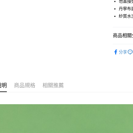
【大哥付
勿直接
ATM付款
1.本服務
丹寧布
2.付款方
紗質水
流程，驗
完成交易
運送方式
3.實際核
4.訂單成
全家取貨
商品相關分
消。如遇
每筆NT$6
無法說明
Acc
【繳款方
分享
付款後全
1.分期款
醒簡訊。
每筆NT$6
2.透過簡
帳／街口支
7-11取貨
【注意事
每筆NT$6
說明
商品規格
相關推薦
1.本服務
用戶於交
付款後7-1
款買賣價
每筆NT$6
2.基於同
資料（包
宅配
用，由本
3.完整用
每筆NT$1