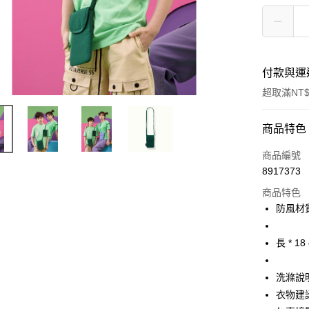
付款與運
超取滿NT$
付款方式
商品特色
信用卡一
商品編號
8917373
超商取貨
商品特色
Apple Pay
防風材
街口支付
長 * 18
悠遊付
洗滌說
大哥付你
衣物建
相關說明