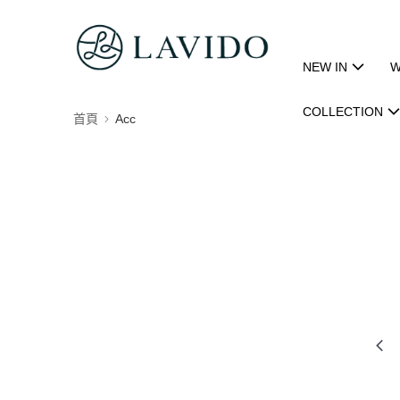
NEW IN
W
COLLECTION
首頁
Acc