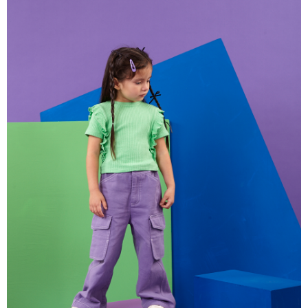
【注意事項】
付款後7-11取貨
1.本服務係由「台灣大哥大股份有限公司」（以下簡稱本公司）所提供，讓
用戶於交易時，得透過本服務購買商品或服務，並由商店將買賣／分期付款
每筆NT$60，滿NT$1,500(含以上)免運費
買賣價金債權讓與本公司後，依約使用本公司帳單繳交帳款。
2.基於同意付款使用「大哥付你分期」之契約關係目的，商店將以您的個人
宅配
資料（包含姓名、電話或地址）提供予台灣大哥大進項蒐集、處理及利用，
由本公司與您本人進行分期帳單所需資料之確認、核對及更正。
每筆NT$100，滿NT$3,000(含以上)免運費
3.完整用戶服務條款，請詳閱以下連結：
https://oppay.tw/userRule