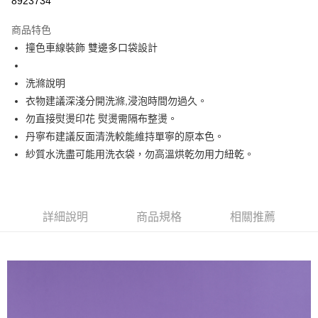
8923734
Apple Pay
商品特色
街口支付
撞色車線裝飾 雙邊多口袋設計
悠遊付
洗滌說明
大哥付你分期
衣物建議深淺分開洗滌,浸泡時間勿過久。
相關說明
勿直接熨燙印花 熨燙需隔布整燙。
【大哥付你分期使用說明】
丹寧布建議反面清洗較能維持單寧的原本色。
ATM付款
1.本服務由台灣大哥大提供，台灣大哥大用戶可立即使用無須另外申請。
紗質水洗盡可能用洗衣袋，勿高溫烘乾勿用力紐乾。
2.付款方式選擇「大哥付你分期」，訂單成立後會自動跳轉到大哥付的交易
流程，驗證手機門號後，選擇欲分期的期數、繳款截止日，確認付款後即完
運送方式
成交易。
3.實際核准額度、可分期數及費用金額請依後續交易確認頁面所載為準。
全家取貨付款
4.訂單成立30分鐘內，如未前往確認交易或遇審核未通過，訂單將自動取
詳細說明
商品規格
相關推薦
每筆NT$60，滿NT$1,499(含以上)免運費
消。如遇「轉專審核」未通過狀況，表示未達大哥付你分期系統評分，恕無
法說明評估內容。
付款後全家取貨
【繳款方式說明】
1.分期款項不併入電信帳單，「大哥付你分期」於每月結算日後寄送繳費提
每筆NT$60，滿NT$1,498(含以上)免運費
醒簡訊。
2.透過簡訊連結打開帳單後，可選擇「超商條碼／台灣大直營門市／銀行轉
7-11取貨付款
帳／街口支付／iPASS MONEY」等通路繳費。
每筆NT$60，滿NT$1,500(含以上)免運費