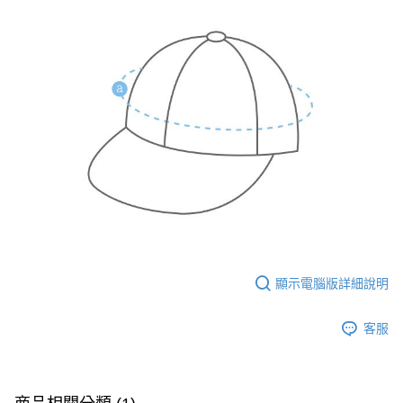
【注意事項】
付款後7-11取貨
1.本服務係由「台灣大哥大股份有限公司」（以下簡稱本公司）所提供，讓
用戶於交易時，得透過本服務購買商品或服務，並由商店將買賣／分期付款
每筆NT$60，滿NT$1,500(含以上)免運費
買賣價金債權讓與本公司後，依約使用本公司帳單繳交帳款。
2.基於同意付款使用「大哥付你分期」之契約關係目的，商店將以您的個人
宅配
資料（包含姓名、電話或地址）提供予台灣大哥大進項蒐集、處理及利用，
由本公司與您本人進行分期帳單所需資料之確認、核對及更正。
每筆NT$100，滿NT$3,000(含以上)免運費
3.完整用戶服務條款，請詳閱以下連結：
https://oppay.tw/userRule
顯示電腦版詳細說明
客服