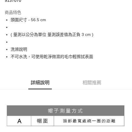
9137070
Apple Pay
商品特色
街口支付
頭圍尺寸 - 56.5 cm
悠遊付
( 量測以公分為單位 量測誤差值為正負 3 cm )
大哥付你分期
相關說明
洗滌說明
【大哥付你分期使用說明】
不可水洗，可使用乾淨微濕的毛巾輕擦拭表面
ATM付款
1.本服務由台灣大哥大提供，台灣大哥大用戶可立即使用無須另外申請。
2.付款方式選擇「大哥付你分期」，訂單成立後會自動跳轉到大哥付的交易
流程，驗證手機門號後，選擇欲分期的期數、繳款截止日，確認付款後即完
運送方式
成交易。
3.實際核准額度、可分期數及費用金額請依後續交易確認頁面所載為準。
全家取貨付款
詳細說明
相關推薦
4.訂單成立30分鐘內，如未前往確認交易或遇審核未通過，訂單將自動取
每筆NT$60，滿NT$1,200(含以上)免運費
消。如遇「轉專審核」未通過狀況，表示未達大哥付你分期系統評分，恕無
法說明評估內容。
付款後全家取貨
【繳款方式說明】
1.分期款項不併入電信帳單，「大哥付你分期」於每月結算日後寄送繳費提
每筆NT$60，滿NT$1,200(含以上)免運費
醒簡訊。
2.透過簡訊連結打開帳單後，可選擇「超商條碼／台灣大直營門市／銀行轉
7-11取貨付款
帳／街口支付／iPASS MONEY」等通路繳費。
每筆NT$60，滿NT$1,500(含以上)免運費