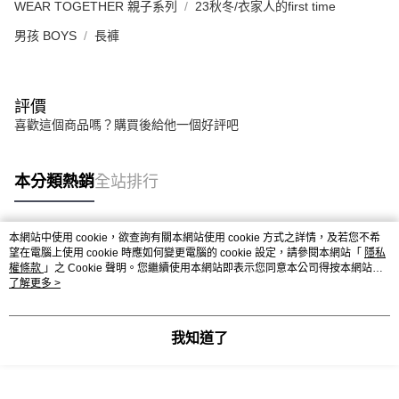
WEAR TOGETHER 親子系列
23秋冬/衣家人的first time
男孩 BOYS
長褲
評價
喜歡這個商品嗎？購買後給他一個好評吧
本分類熱銷
全站排行
本網站中使用 cookie，欲查詢有關本網站使用 cookie 方式之詳情，及若您不希
熱門標籤
望在電腦上使用 cookie 時應如何變更電腦的 cookie 設定，請參閱本網站「
隱私
權條款
」之 Cookie 聲明。您繼續使用本網站即表示您同意本公司得按本網站使
用條款之 Cookie 聲明使用 cookie。
了解更多 >
我知道了