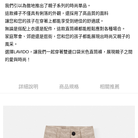
帳／街口支付／iPASS MONEY」等通路繳費。
我們引以為傲地推出了親子系列的時尚單品。
每筆NT$60，滿NT$1,500(含以上)免運費
【注意事項】
這款褲子不僅具有俐落的外觀，還採用了高品質的面料
付款後7-11取貨
1.本服務係由「台灣大哥大股份有限公司」（以下簡稱本公司）所提供，讓
讓您和您的孩子在穿著上都能享受到絕佳的舒適感。
用戶於交易時，得透過本服務購買商品或服務，並由商店將買賣／分期付款
每筆NT$60，滿NT$1,500(含以上)免運費
無論是搭配上衣還是配件，這款直筒褲都能輕鬆應對各種場合。
買賣價金債權讓與本公司後，依約使用本公司帳單繳交帳款。
2.基於同意付款使用「大哥付你分期」之契約關係目的，商店將以您的個人
家庭聚會、郊遊還是逛街，您和您的孩子都能展現出時尚又親子的
宅配
資料（包含姓名、電話或地址）提供予台灣大哥大進項蒐集、處理及利用，
風采。
由本公司與您本人進行分期帳單所需資料之確認、核對及更正。
每筆NT$100，滿NT$3,000(含以上)免運費
3.完整用戶服務條款，請詳閱以下連結：
https://oppay.tw/userRule
選擇LAVIDO，讓我們一起穿著雙邊口袋米色直筒褲，展現親子之間
的愛與時尚！
詳細說明
商品規格
相關推薦