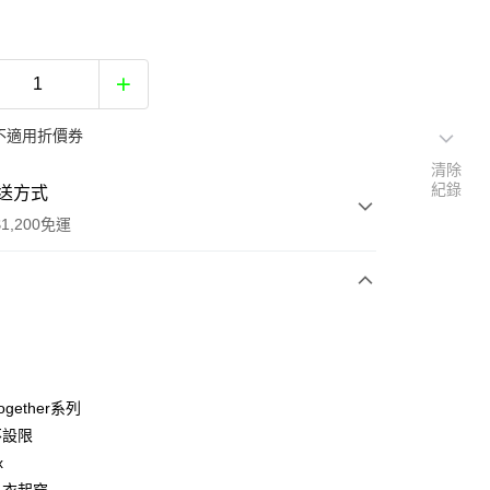
不適用折價券
清除
紀錄
送方式
1,200免運
次付款
付款
Together系列
不設限
x