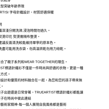
人衣起穿
版型突破年齡界限
分期
ARTISI 字母針織設計，材質舒適保暖
你分期使用說明】
由台灣大哥大提供，台灣大哥大用戶可立即使用無須另外申請。
明
式選擇「大哥付你分期」，訂單成立後會自動跳轉到大哥付的交易
議深淺分開洗滌,浸泡時間勿過久。
證手機門號後，選擇欲分期的期數、繳款截止日，確認付款後即
。
熨燙印花 熨燙需隔布整燙。
准額度、可分期數及費用金額請依後續交易確認頁面所載為準。
建議反面清洗較能維持單寧的原本色。
立30分鐘內，如未前往確認交易或遇審核未通過，訂單將自動取
付款
「轉專審核」未通過狀況，表示未達大哥付你分期系統評分，恕
洗盡可能用洗衣袋，勿高溫烘乾勿用力紐乾。
0，滿NT$1,200(含以上)免運費
評估內容。
式說明】
家取貨
合了親子系列和WEAR TOGETHER的理念。
項不併入電信帳單，「大哥付你分期」於每月結算日後寄送繳費提
RTIST標語針織衫不僅是一件時尚與舒適的衣物，更是一種
0，滿NT$1,200(含以上)免運費
訊連結打開帳單後，可選擇「超商條碼／台灣大直營門市／銀行轉
達方式。
付／iPASS MONEY」等通路繳費。
付款
的設計和優質的材料融合在一起，為您和您的孩子帶來無
項】
0，滿NT$1,500(含以上)免運費
感。
係由「台灣大哥大股份有限公司」（以下簡稱本公司）所提供，讓
子出遊還是日常穿著，TRUEARTIST標語針織衫都能讓
易時，得透過本服務購買商品或服務，並由商店將買賣／分期付
1取貨
金債權讓與本公司後，依約使用本公司帳單繳交帳款。
孩子在時尚中彼此連結
0，滿NT$1,500(含以上)免運費
意付款使用「大哥付你分期」之契約關係目的，商店將以您的個人
的藝術家精神-每一個人展現自我風格都是藝術
含姓名、電話或地址）提供予台灣大哥大進項蒐集、處理及利