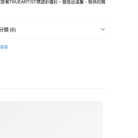
公司與您本人進行分期帳單所需資料之確認、核對及更正。
穿著TRUEARTIST標語針織衫，營造出溫馨、愉快的親
戶服務條款，請詳閱以下連結：
https://oppay.tw/userRule
00，滿NT$3,000(含以上)免運費
！
類 (6)
OGETHER 親子系列
23秋冬/衣家人的first time
客服
推薦
S
長袖上衣
S
長袖上衣
ION
親子時光/秋冬篇
ION
交織的親密-針織毛衣篇