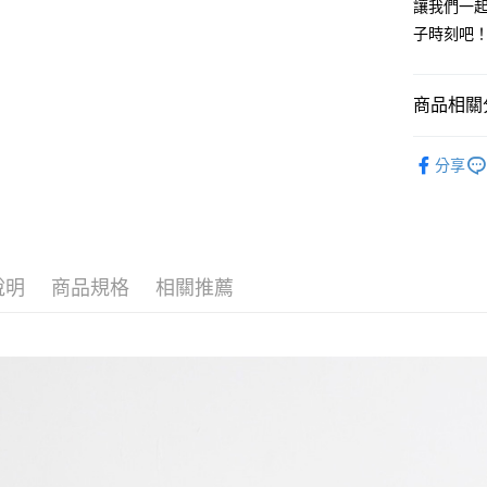
用，由本
讓我們一起
3.完整用
每筆NT$1
子時刻吧
商品相關分
WEAR T
分享
人氣商品
男孩 BOY
女孩 GIRL
說明
商品規格
相關推薦
COLLECT
COLLECT