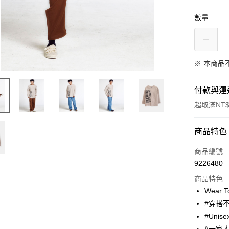
數量
※ 本商品
付款與運
超取滿NT$
付款方式
商品特色
信用卡一
商品編號
9226480
超商取貨
商品特色
Apple Pay
Wear 
#穿搭
街口支付
#Unise
悠遊付