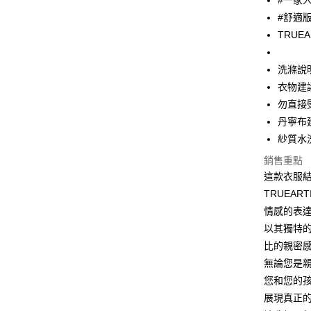
#一家
#舒適
大哥付你
TRUE
相關說明
【大哥付
ATM付款
1.本服務
洗滌說
2.付款方
衣物建
流程，驗
完成交易
勿直接
運送方式
3.實際核
丹寧布
4.訂單成
全家取貨
消。如遇
紗質水
每筆NT$6
無法說明
銷售重點
【繳款方
付款後全
這款衣服結
1.分期款
醒簡訊。
TRUEA
每筆NT$6
2.透過簡
情感的表
帳／街口支
7-11取貨
以其獨特
【注意事
每筆NT$6
比的親密
1.本服務
無論您是親
用戶於交
付款後7-1
款買賣價
您和您的
每筆NT$6
2.基於同
展現真正
資料（包
宅配