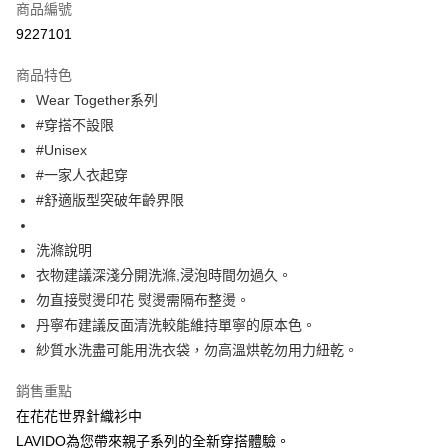
商品編號
超商取貨付款
9227101
Apple Pay
商品特色
街口支付
Wear Together系列
#穿搭不設限
悠遊付
#Unisex
大哥付你分期
#一家人衣起穿
相關說明
#舒適版型突破年齡界限
【大哥付你分期使用說明】
ATM付款
1.本服務由台灣大哥大提供，台灣大哥大用戶可立即使用無須另外申請。
洗滌說明
2.付款方式選擇「大哥付你分期」，訂單成立後會自動跳轉到大哥付的交易
流程，驗證手機門號後，選擇欲分期的期數、繳款截止日，確認付款後即完
衣物建議深淺分開洗滌,浸泡時間勿過久。
運送方式
成交易。
勿直接熨燙印花 熨燙需隔布整燙。
3.實際核准額度、可分期數及費用金額請依後續交易確認頁面所載為準。
全家取貨付款
4.訂單成立30分鐘內，如未前往確認交易或遇審核未通過，訂單將自動取
丹寧布建議反面清洗較能維持單寧的原本色。
每筆NT$60，滿NT$1,200(含以上)免運費
消。如遇「轉專審核」未通過狀況，表示未達大哥付你分期系統評分，恕無
紗質水洗盡可能用洗衣袋，勿高溫烘乾勿用力紐乾。
法說明評估內容。
付款後全家取貨
【繳款方式說明】
銷售重點
1.分期款項不併入電信帳單，「大哥付你分期」於每月結算日後寄送繳費提
每筆NT$60，滿NT$1,200(含以上)免運費
醒簡訊。
在花花世界針織衫中
2.透過簡訊連結打開帳單後，可選擇「超商條碼／台灣大直營門市／銀行轉
7-11取貨付款
LAVIDO為您帶來親子系列的全新穿搭體驗。