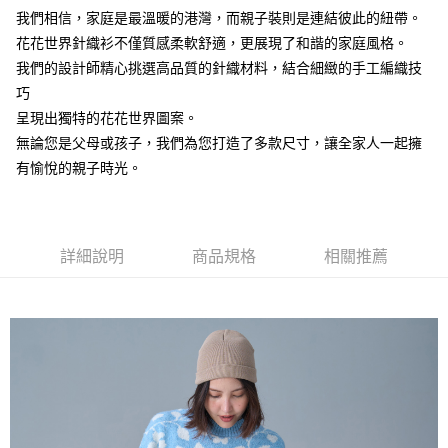
帳／街口支付／iPASS MONEY」等通路繳費。
我們相信，家庭是最溫暖的港灣，而親子裝則是連結彼此的紐帶。
每筆NT$60，滿NT$1,500(含以上)免運費
【注意事項】
花花世界針織衫不僅質感柔軟舒適，更展現了和諧的家庭風格。
付款後7-11取貨
1.本服務係由「台灣大哥大股份有限公司」（以下簡稱本公司）所提供，讓
我們的設計師精心挑選高品質的針織材料，結合細緻的手工編織技
用戶於交易時，得透過本服務購買商品或服務，並由商店將買賣／分期付款
每筆NT$60，滿NT$1,500(含以上)免運費
巧
買賣價金債權讓與本公司後，依約使用本公司帳單繳交帳款。
2.基於同意付款使用「大哥付你分期」之契約關係目的，商店將以您的個人
呈現出獨特的花花世界圖案。
宅配
資料（包含姓名、電話或地址）提供予台灣大哥大進項蒐集、處理及利用，
無論您是父母或孩子，我們為您打造了多款尺寸，讓全家人一起擁
由本公司與您本人進行分期帳單所需資料之確認、核對及更正。
每筆NT$100，滿NT$3,000(含以上)免運費
3.完整用戶服務條款，請詳閱以下連結：
https://oppay.tw/userRule
有愉悅的親子時光。
詳細說明
商品規格
相關推薦