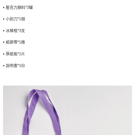
▪️ 壓克力顏料*3罐
▪️ 小刮刀*1個
▪️ 冰棒棍*3支
▪️ 紙膠帶*1捲
▪️ 厚紙板*1片
▪️ 說明書*1份