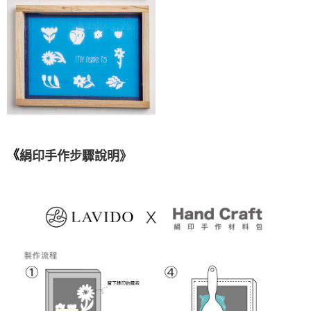
《
》
絹印手作步驟說明