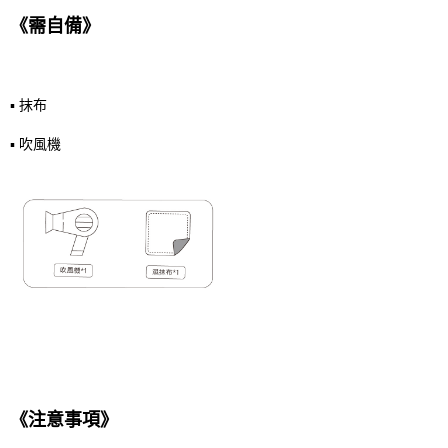
《需自備》
▪️ 抹布
▪️ 吹風機
《注意事項》