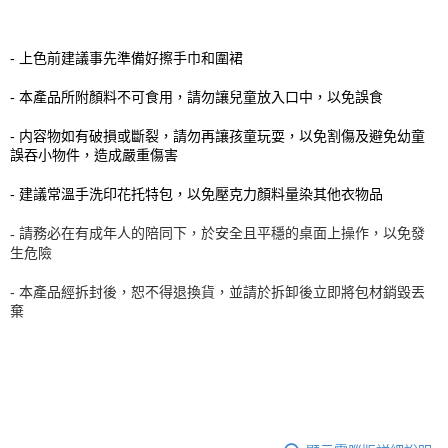
- 上色前建議事先準備好擦手巾和圍裙
- 本產品所附顏料不可食用，請勿讓兒童放入口中，以免誤食
- 内容物如有破損或斷裂，請勿再讓孩童玩耍，以免割傷及避免幼童
誤吞小物件，造成嚴重傷害
- 建議常溫手洗印花托特包，以免壓克力顏料量染其他衣物品
請務必在有成年人的陪同下，於安全且平穩的桌面上操作，以免發
-
生危險
-
本產品經拆封後，恕不得退換貨，並請於拆卸後立即將包材銷毀丟
棄