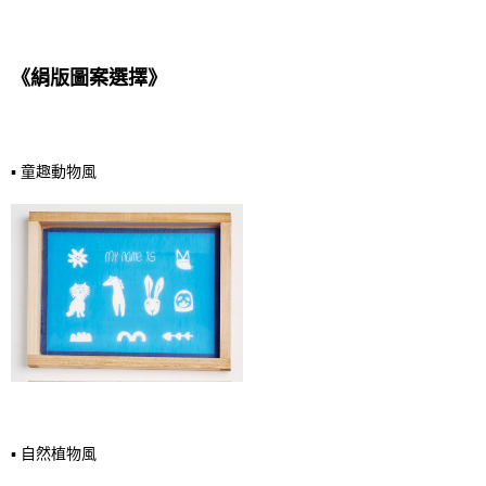
《絹版圖案選擇》
▪️ 童趣動物風
▪️ 自然植物風