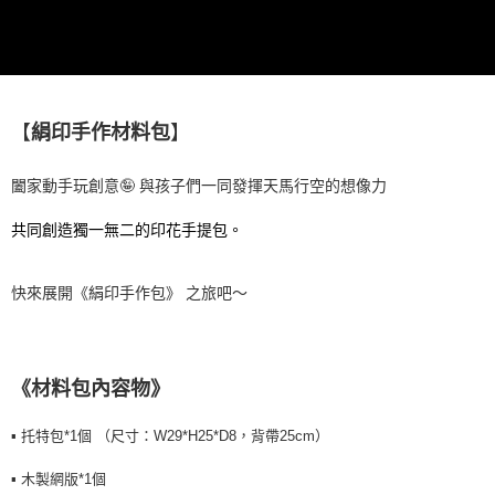
【注意事項】
付款後7-11取貨
1.本服務係由「台灣大哥大股份有限公司」（以下簡稱本公司）所提供，讓
用戶於交易時，得透過本服務購買商品或服務，並由商店將買賣／分期付款
每筆NT$60，滿NT$1,500(含以上)免運費
買賣價金債權讓與本公司後，依約使用本公司帳單繳交帳款。
2.基於同意付款使用「大哥付你分期」之契約關係目的，商店將以您的個人
宅配
資料（包含姓名、電話或地址）提供予台灣大哥大進項蒐集、處理及利用，
由本公司與您本人進行分期帳單所需資料之確認、核對及更正。
每筆NT$100，滿NT$3,000(含以上)免運費
【
絹印手作材料包
】
3.完整用戶服務條款，請詳閱以下連結：
https://oppay.tw/userRule
闔家動手玩創意🤪 與孩子們一同發揮天馬行空的想像力
共同創造獨一無二的印花手提包。
快來展開《絹印手作包》 之旅吧～
《材料包內容物》
▪️ 托特包*1個 （尺寸：W29*H25*D8，背帶25cm）
▪️ 木製網版*1個