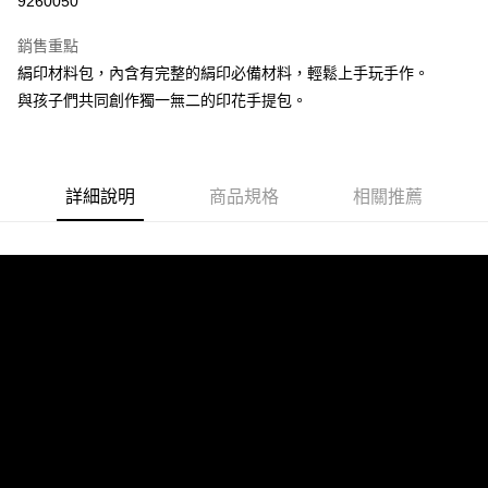
9260050
Apple Pay
銷售重點
街口支付
絹印材料包，內含有完整的絹印必備材料，輕鬆上手玩手作。
與孩子們共同創作獨一無二的印花手提包。
悠遊付
大哥付你分期
相關說明
詳細說明
商品規格
相關推薦
【大哥付你分期使用說明】
ATM付款
1.本服務由台灣大哥大提供，台灣大哥大用戶可立即使用無須另外申請。
2.付款方式選擇「大哥付你分期」，訂單成立後會自動跳轉到大哥付的交易
流程，驗證手機門號後，選擇欲分期的期數、繳款截止日，確認付款後即完
運送方式
成交易。
3.實際核准額度、可分期數及費用金額請依後續交易確認頁面所載為準。
全家取貨付款
4.訂單成立30分鐘內，如未前往確認交易或遇審核未通過，訂單將自動取
每筆NT$60，滿NT$1,200(含以上)免運費
消。如遇「轉專審核」未通過狀況，表示未達大哥付你分期系統評分，恕無
法說明評估內容。
付款後全家取貨
【繳款方式說明】
1.分期款項不併入電信帳單，「大哥付你分期」於每月結算日後寄送繳費提
每筆NT$60，滿NT$1,200(含以上)免運費
醒簡訊。
2.透過簡訊連結打開帳單後，可選擇「超商條碼／台灣大直營門市／銀行轉
7-11取貨付款
帳／街口支付／iPASS MONEY」等通路繳費。
每筆NT$60，滿NT$1,500(含以上)免運費